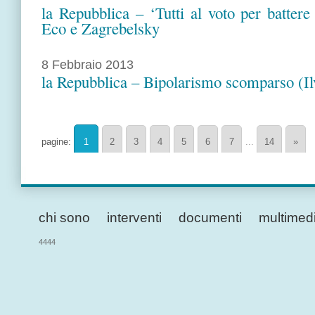
la Repubblica – ‘Tutti al voto per battere 
Eco e Zagrebelsky
8 Febbraio 2013
la Repubblica – Bipolarismo scomparso (I
pagine:
1
2
3
4
5
6
7
...
14
»
chi sono
interventi
documenti
multimed
4444