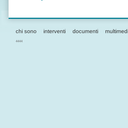
chi sono
interventi
documenti
multimed
4444