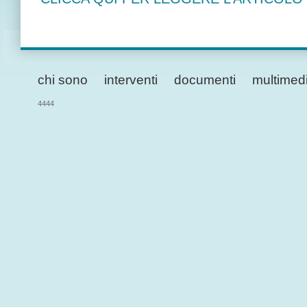
chi sono
interventi
documenti
multimed
4444