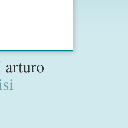
 arturo
isi