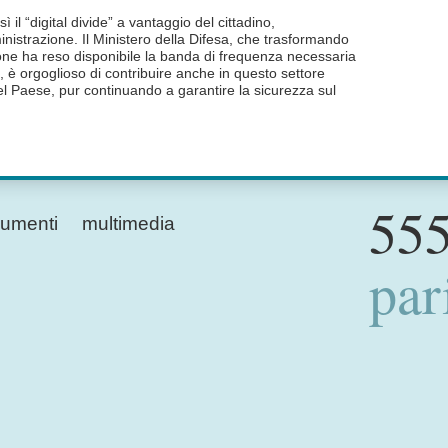
ì il “digital divide” a vantaggio del cittadino,
nistrazione. Il Ministero della Difesa, che trasformando
ione ha reso disponibile la banda di frequenza necessaria
o, è orgoglioso di contribuire anche in questo settore
el Paese, pur continuando a garantire la sicurezza sul
555
umenti
multimedia
par