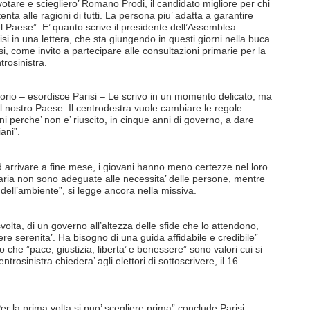
votare e sciegliero’ Romano Prodi, il candidato migliore per chi
tenta alle ragioni di tutti. La persona piu’ adatta a garantire
 del Paese”. E’ quanto scrive il presidente dell’Assemblea
si in una lettera, che sta giungendo in questi giorni nella buca
nesi, come invito a partecipare alle consultazioni primarie per la
trosinistra.
orio – esordisce Parisi – Le scrivo in un momento delicato, ma
del nostro Paese. Il centrodestra vuole cambiare le regole
oni perche’ non e’ riuscito, in cinque anni di governo, a dare
ani”.
d arrivare a fine mese, i giovani hanno meno certezze nel loro
itaria non sono adeguate alle necessita’ delle persone, mentre
e dell’ambiente”, si legge ancora nella missiva.
olta, di un governo all’altezza delle sfide che lo attendono,
dere serenita’. Ha bisogno di una guida affidabile e credibile”
che ”pace, giustizia, liberta’ e benessere” sono valori cui si
 centrosinistra chiedera’ agli elettori di sottoscrivere, il 16
Per la prima volta si puo’ scegliere prima” conclude Parisi.