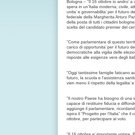
Bologna – ”Il 16 ottobre io andro’ a 
spera in un’Italia moderna, civile, at
unita’ e governabilita’ per il futuro
federale della Margherita Arturo Pari
della posta di tutti i cittadini bolog
scelta del candidato premier del cen
”Come parlamentare di questo territ
carico di opportunita’ per il futuro 
democratiche alla vigilia delle elezi
risposte alle esigenze vere degli itali
”Oggi tantissime famiglie faticano a
futuro, la scuola e l’assistenza san
vien meno il rispetto della legalita’ 
”Il nostro Paese ha bisogno di una sv
capace di restituire fiducia e diffon
aggiunge il parlamentare, ricordando 
ispira il ”Progetto per l’Italia” che il
ottobre, per partecipare al voto.
”Il 16 ottobre e’ importante votare. 