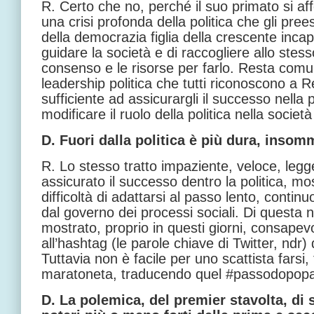
R. Certo che no, perché il suo primato si a
una crisi profonda della politica che gli prees
della democrazia figlia della crescente incap
guidare la società e di raccogliere allo stess
consenso e le risorse per farlo. Resta comun
leadership politica che tutti riconoscono a R
sufficiente ad assicurargli il successo nella p
modificare il ruolo della politica nella socie
D. Fuori dalla politica è più dura, inso
R. Lo stesso tratto impaziente, veloce, legg
assicurato il successo dentro la politica, mos
difficoltà di adattarsi al passo lento, continu
dal governo dei processi sociali. Di questa 
mostrato, proprio in questi giorni, consapev
all’hashtag (le parole chiave di Twitter, nd
Tuttavia non è facile per uno scattista farsi, 
maratoneta, traducendo quel #passodopopas
D. La polemica, del premier stavolta, di s