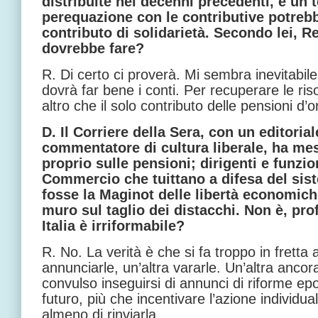
distribuite nei decenni precedenti, è un 
perequazione con le contributive potreb
contributo di solidarietà. Secondo lei, R
dovrebbe fare?
R. Di certo ci proverà. Mi sembra inevitabil
dovrà far bene i conti. Per recuperare le ri
altro che il solo contributo delle pensioni d’
D. Il Corriere della Sera, con un editorial
commentatore di cultura liberale, ha me
proprio sulle pensioni; dirigenti e funzi
Commercio che tuittano a difesa del si
fosse la Maginot delle libertà economich
muro sul taglio dei distacchi. Non è, pr
Italia è irriformabile?
R. No. La verità è che si fa troppo in fretta
annunciarle, un’altra vararle. Un’altra ancora
convulso inseguirsi di annunci di riforme epoc
futuro, più che incentivare l’azione individua
almeno di rinviarla.