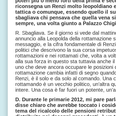
poteri più o meno forti della prima e sec
riconsegna un Renzi molto leopoldiano e
tattica o comunque, essendo quello il suo
sbagliava chi pensava che quella vena si
sempre, una volta giunto a Palazzo Chig
R. Sbagliava. Se il giorno si vede dal mattin
annuncio alla Leopolda della rottamazione st
messaggio, e la cifra fondamentale di Renzi
politici che descrivono la sua corsa impetuo
rottamazioni e nei rottamati che, volta a vo
alla sua forza in questo sta tuttavia anche il
uno che deve ancora occupare le posizioni 
rottamazione cambia infatti di segno quand
Renzi, è il solo e da solo al comando. Una 
rottamando è un vecchio politico, un’altra 
intere. Una cosa è far fuori un potente, un’a
D. Durante le primarie 2012, mi pare par
disse chiaro che avrebbe toccato i cosiddet
tema del ricalcolo delle pensioni retrib