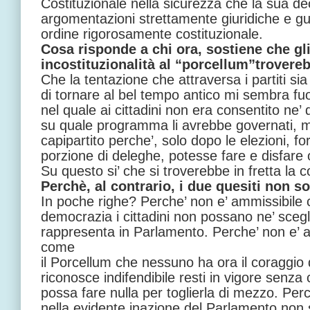
Costituzionale nella sicurezza che la sua de
argomentazioni strettamente giuridiche e gui
ordine rigorosamente costituzionale.
Cosa risponde a chi ora, sostiene che gli
incostituzionalità al “porcellum”trovereb
Che la tentazione che attraversa i partiti sia
di tornare al bel tempo antico mi sembra fu
nel quale ai cittadini non era consentito ne’ d
su quale programma li avrebbe governati, ma
capipartito perche’, solo dopo le elezioni, f
porzione di deleghe, potesse fare e disfare o
Su questo si’ che si troverebbe in fretta la 
Perchè, al contrario, i due quesiti non 
In poche righe? Perche’ non e’ ammissibile 
democrazia i cittadini non possano ne’ scegli
rappresenta in Parlamento. Perche’ non e’ 
come
il Porcellum che nessuno ha ora il coraggio 
riconosce indifendibile resti in vigore senz
possa fare nulla per toglierla di mezzo. Per
nella evidente inazione del Parlamento non si