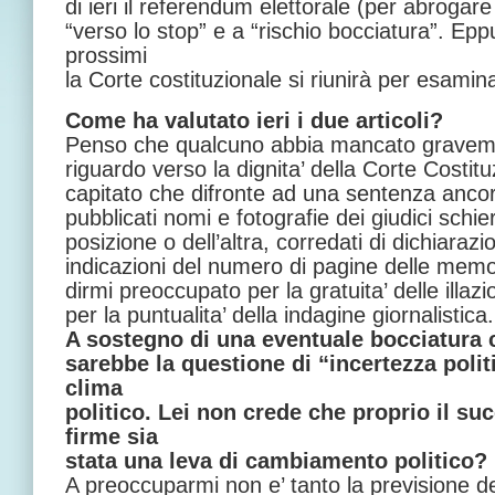
di ieri il referendum elettorale (per abrogar
“verso lo stop” e a “rischio bocciatura”. Ep
prossimi
la Corte costituzionale si riunirà per esamina
Come ha valutato ieri i due articoli?
Penso che qualcuno abbia mancato gravem
riguardo verso la dignita’ della Corte Costit
capitato che difronte ad una sentenza ancor
pubblicati nomi e fotografie dei giudici schie
posizione o dell’altra, corredati di dichiarazio
indicazioni del numero di pagine delle mem
dirmi preoccupato per la gratuita’ delle illa
per la puntualita’ della indagine giornalistica.
A sostegno di una eventuale bocciatura 
sarebbe la questione di “incertezza poli
clima
politico. Lei non crede che proprio il su
firme sia
stata una leva di cambiamento politico?
A preoccuparmi non e’ tanto la previsione de