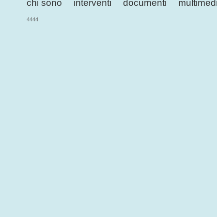
chi sono
interventi
documenti
multimed
4444