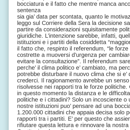
bocciatura e il fatto che mentre manca anc
sentenza
sia gia’ data per scontata, quanto le motiva
leggo sul Corriere della Sera la decisione sa
partire da considerazioni squisitamente polit
giuridiche. L’intenzione sarebbe, infatti, quel
istituzioni e i partiti della cosiddetta “magg
il fatto che, respinto il referendum, “le forz
costrette a muoversi d’urgenza per cambiare 
evitare la consultazione”. Il referendum sar
perche’ il clima politico e’ cambiato, ma pe
potrebbe disturbare il nuovo clima che si e’ d
crederci. Il ragionamento avrebbe un senso so
risolvesse nei rapporti tra le forze politich
in questo momento la distanza e le difficolta’
politiche e i cittadini? Solo un incosciente o
nostre istituzioni puo’ pensare ad una bocc
1.200.000 cittadini che appaia decisa solo p
rapporti tra i partiti. E’ per questo che ass
rifiutare questa lettura e rinnovare la nostra