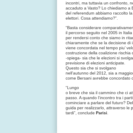
incontri, ma tuttavia un confronto, 
accaduto a Vasto? Lo chiediamo a Ber
del referendum abbiamo raccolto la 
elettori. Cosa attendiamo?”.
“Basta considerare comparativame
il percorso seguito nel 2005 in Itali
per rendersi conto che siamo in ritar
chiaramente che se la decisione di i
viene concordata nel tempo piu’ veloc
costruzione della coalizione rischia
-spiega- sia che le elezioni si svolg
previsione di elezioni anticipate.
Questo sia che si svolgano
nell’autunno del 2012, sia a maggio
come Bersani avrebbe concordato co
“Lungo
o breve che sia il cammino che ci 
passo. A quando l’incontro tra i parti
cominciare a parlare del futuro? De
guida per realizzarlo, attraverso le
tardi”, conclude
Parisi
.