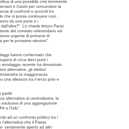
tiva di una possibile crisi imminente
 Bersani e Casini per concordare la
accia di confronti e accordi tra
ile che si possa continuare cosi’,
vanno da una parte e i
dall’altra?”. Lo chiede Arturo Parisi
ntante del comitato referendario ed
izione urgente di primarie di
a per le prossime elezioni”.
ondaggi hanno confermato che
 supera di circa dieci punti i
Un sondaggio recente ha dimostrato
ni alternative, gli elettori
ntrosinistra la maggioranza
u una alleanza tra il terzo polo e
 partiti
ca alternativa al centrodestra: la
ra esclusiva di una aggregazione
 Pd e l’Udc”.
e ad un confronto politico tra i
e l’alternativa che il Paese
i- certamente aperto ad altri