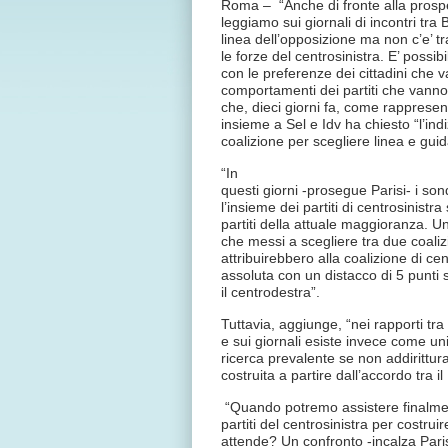
Roma – “Anche di fronte alla prospet
leggiamo sui giornali di incontri tra
linea dell’opposizione ma non c’e’ tr
le forze del centrosinistra. E’ possib
con le preferenze dei cittadini che 
comportamenti dei partiti che vanno 
che, dieci giorni fa, come rapprese
insieme a Sel e Idv ha chiesto “l’ind
coalizione per scegliere linea e guid
“In
questi giorni -prosegue Parisi- i s
l’insieme dei partiti di centrosinistra
partiti della attuale maggioranza. 
che messi a scegliere tra due coalizio
attribuirebbero alla coalizione di ce
assoluta con un distacco di 5 punti s
il centrodestra”.
Tuttavia, aggiunge, “nei rapporti tra i
e sui giornali esiste invece come uni
ricerca prevalente se non addirittu
costruita a partire dall’accordo tra il
“Quando potremo assistere finalment
partiti del centrosinistra per costruir
attende? Un confronto -incalza Paris