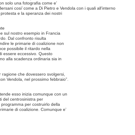
non solo una fotografia come e’
sani cosi’ come a Di Pietro e Vendola con i quali all’interno
protesta e la speranza dei nostri
nte
a e sul nostro esempio in Francia
do. Dal confronto risulta
ndire le primarie di coalizione non
e possibile il ritardo nella
 di essere eccessivo. Questo
ano alla scadenza ordinaria sia in
r ragione che dovessero svolgersi,
n Vendola, nel prossimo febbraio”.
attende esso inizia comunque con un
ti del centrosinistra per
l programma per costruirlo della
 primarie di coalizione. Comunque e’