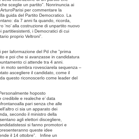
che sceglie un partito”. Nonrinuncia ai
a, ArturoParisi per commentare la
lla guida del Partito Democratico. La
ontano: da 7 anni fa quando, ricorda,
o ‘no’ alla costruzione di unpartito nuovo
artitiesistenti, i Democratici di cui
tario proprio Veltroni”.
qui per laformazione del Pd che ”prima
to e poi che si avanzasse in candidatura
puntamento ci attende tra 4 anni.
, in moto sembra rovesciarela sequenza –
tato ascegliere il candidato, come il
e da questo riconoscerlo come leader del
 ”Personalmente hoposto
 credibile e realeche e’ data
nfrontanoalla pari senza che alle
ll’altro ci sia un apparato dei
nda, secondo il ministro della
entano agli elettori discegliere,
 candidatistessi si fanno promotori e
appresenteranno queste idee
ende il 14 ottobre”. Infine un