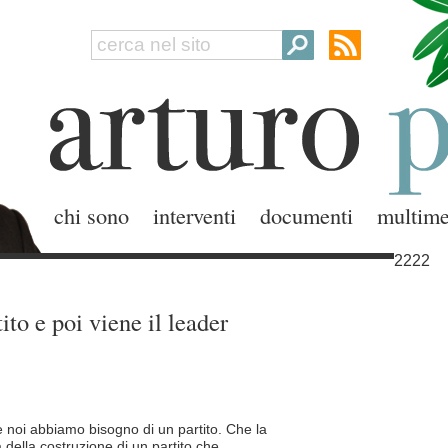
chi sono
interventi
documenti
multime
2222
tito e poi viene il leader
noi abbiamo bisogno di un partito. Che la
della costruzione di un partito che