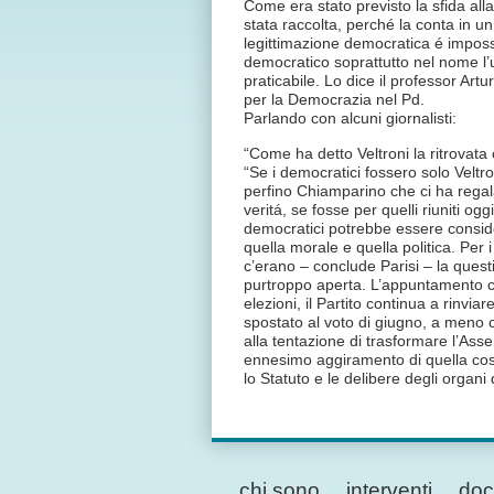
Come era stato previsto la sfida all
stata raccolta, perché la conta in u
legittimazione democratica é impossi
democratico soprattutto nel nome l’
praticabile. Lo dice il professor Artu
per la Democrazia nel Pd.
Parlando con alcuni giornalisti:
“Come ha detto Veltroni la ritrovata
“Se i democratici fossero solo Veltr
perfino Chiamparino che ci ha rega
veritá, se fosse per quelli riuniti og
democratici potrebbe essere consider
quella morale e quella politica. Per 
c’erano – conclude Parisi – la ques
purtroppo aperta. L’appuntamento co
elezioni, il Partito continua a rinvia
spostato al voto di giugno, a meno 
alla tentazione di trasformare l’As
ennesimo aggiramento di quella cost
lo Statuto e le delibere degli organi 
chi sono
interventi
doc