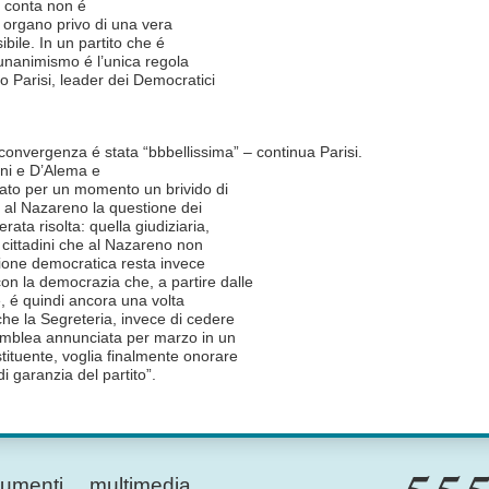
a conta non é
n organo privo di una vera
bile. In un partito che é
unanimismo é l’unica regola
ro Parisi, leader dei Democratici
 convergenza é stata “bbbellissima” – continua Parisi.
oni e D’Alema e
lato per un momento un brivido di
gi al Nazareno la questione dei
ata risolta: quella giudiziaria,
i cittadini che al Nazareno non
tione democratica resta invece
n la democrazia che, a partire dalle
re, é quindi ancora una volta
che la Segreteria, invece di cedere
semblea annunciata per marzo in un
ituente, voglia finalmente onorare
di garanzia del partito”.
umenti
multimedia