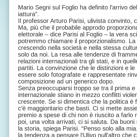
Mario Segni sul Foglio ha definito l’arrivo d
iattura”.
Il professor Arturo Parisi, ulivista convinto,
Ma, più che il probabile approdo proporziona
elettorale – dice Parisi al Foglio – la vera s
potremmo chiamare il proporzionalismo. La
crescendo nella società e nella stessa cultu
solo da noi. La resa alle tendenze di framme
relazioni internazionali tra gli stati, e in quell
partiti. La convinzione che le distinzioni e le
essere solo fotografate e rappresentate rinv
composizione ad un generico dopo.
Senza preoccuparsi troppo se tra il prima e il
internazionale stiano in mezzo conflitti violen
crescente. Se si dimentica che la politica è 
c’è maggioritario che basti. Ci si mette assi
premio a spese di chi non è riuscito a farlo
poi, una volta arrivati, ci si saluta. Da buon
la storia, spiega Parisi. “Penso solo alla mia
la tendenza a pensare l’Ulivo null’altro che