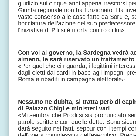
giudizio sui cinque anni appena trascorsi per
Giunta regionale non ha funzionato. Ha inv
vasto consenso alle cose fatte da Soru e, s
bocciatura dell’azione del suo predecessore
l’iniziativa di Pili si è ritorta contro di lui».
Con voi al governo, la Sardegna vedrà acc
almeno, le sarà riservato un trattamento
«Per quel che ci riguarda, i legittimi intere
dagli eletti dai sardi in base agli impegni pr
Roma e ribaditi in campagna elettorale»
Nessuno ne dubita, si tratta però di capi
di Palazzo Chigi e ministeri vari.
«Mi sembra che Prodi si sia pronunciato sen
parole scritte e con quelle dette. Sono sicuro
darà seguito nei fatti, seppur con i tempi con
dell’opera complessiva dell’esecutivo. Preci