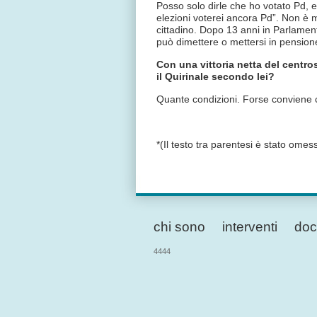
Posso solo dirle che ho votato Pd, e,
elezioni voterei ancora Pd”. Non è mo
cittadino. Dopo 13 anni in Parlament
può dimettere o mettersi in pension
Con una vittoria netta del centros
il Quirinale secondo lei?
Quante condizioni. Forse conviene c
*(Il testo tra parentesi è stato ome
chi sono
interventi
doc
4444