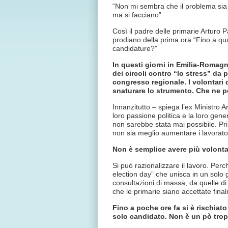
“Non mi sembra che il problema sia q
ma si facciano”
Così il padre delle primarie Arturo P
prodiano della prima ora “Fino a qu
candidature?”
In questi giorni in Emilia-Romagn
dei circoli contro “lo stress” da p
congresso regionale. I volontari 
snaturare lo strumento. Che ne pe
Innanzitutto – spiega l’ex Ministro A
loro passione politica e la loro gen
non sarebbe stata mai possibile. Pri
non sia meglio aumentare i lavorator
Non è semplice avere più volontar
Si può razionalizzare il lavoro. Pe
election day” che unisca in un solo gi
consultazioni di massa, da quelle di
che le primarie siano accettate fin
Fino a poche ore fa si è rischiato
solo candidato. Non è un pò tro