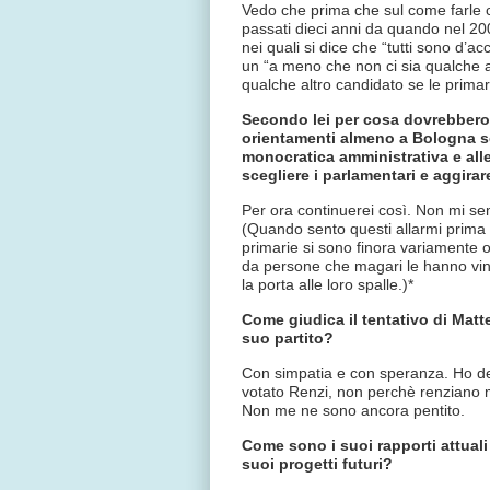
Vedo che prima che sul come farle c
passati dieci anni da quando nel 200
nei quali si dice che “tutti sono d
un “a meno che non ci sia qualche al
qualche altro candidato se le prima
Secondo lei per cosa dovrebbero e
orientamenti almeno a Bologna son
monocratica amministrativa e alle
scegliere i parlamentari e aggirar
Per ora continuerei così. Non mi se
(Quando sento questi allarmi prima
primarie si sono finora variamente o
da persone che magari le hanno vint
la porta alle loro spalle.)*
Come giudica il tentativo di Matte
suo partito?
Con simpatia e con speranza. Ho det
votato Renzi, non perchè renziano m
Non me ne sono ancora pentito.
Come sono i suoi rapporti attuali
suoi progetti futuri?