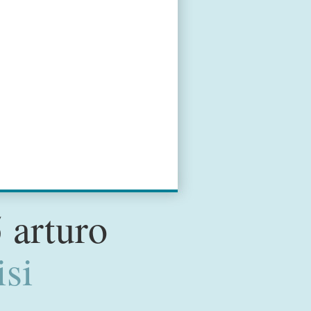
 arturo
isi