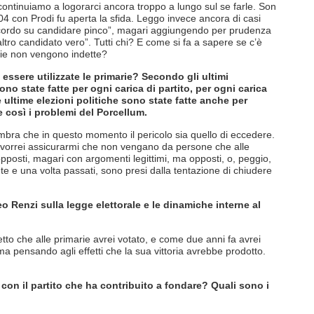
ontinuiamo a logorarci ancora troppo a lungo sul se farle. Son
4 con Prodi fu aperta la sfida. Leggo invece ancora di casi
’accordo su candidare pinco”, magari aggiungendo per prudenza
tro candidato vero”. Tutti chi? E come si fa a sapere se c’è
rie non vengono indette?
ssere utilizzate le primarie? Secondo gli ultimi
o state fatte per ogni carica di partito, per ogni carica
 ultime elezioni politiche sono state fatte anche per
e così i problemi del Porcellum.
mbra che in questo momento il pericolo sia quello di eccedere.
 vorrei assicurarmi che non vengano da persone che alle
pposti, magari con argomenti legittimi, ma opposti, o, peggio,
e e una volta passati, sono presi dalla tentazione di chiudere
o Renzi sulla legge elettorale e le dinamiche interne al
to che alle primarie avrei votato, e come due anni fa avrei
a pensando agli effetti che la sua vittoria avrebbe prodotto.
 con il partito che ha contribuito a fondare? Quali sono i