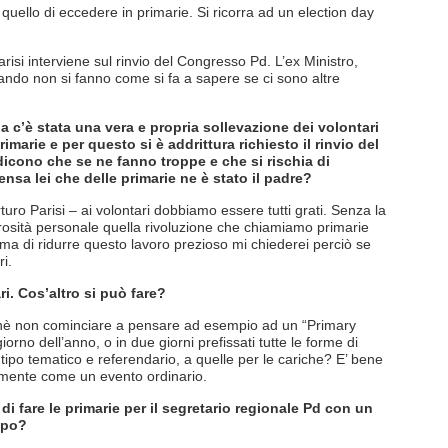
uello di eccedere in primarie. Si ricorra ad un election day
arisi interviene sul rinvio del Congresso Pd. L’ex Ministro,
ando non si fanno come si fa a sapere se ci sono altre
a c’è stata una vera e propria sollevazione dei volontari
rimarie e per questo si è addrittura richiesto il rinvio del
dicono che se ne fanno troppe e che si rischia di
nsa lei che delle primarie ne è stato il padre?
rturo Parisi – ai volontari dobbiamo essere tutti grati. Senza la
erosità personale quella rivoluzione che chiamiamo primarie
ma di ridurre questo lavoro prezioso mi chiederei perciò se
i.
i. Cos’altro si può fare?
rchè non cominciare a pensare ad esempio ad un “Primary
orno dell’anno, o in due giorni prefissati tutte le forme di
 tipo tematico e referendario, a quelle per le cariche? E’ bene
almente come un evento ordinario.
 di fare le primarie per il segretario regionale Pd con un
ppo?