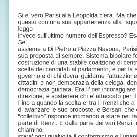
Si e’ vero Parisi alla Leopolda c’era. Ma che
questo con una sua appartenenza alla “squ
leggo
invece sull’ultimo numero dell’Espresso? 
Sel
assieme a Di Pietro a Piazza Navona, Parisi e
sua proposta di sempre. Sistema bipolare fo
costruzione di una stabile coalizione di centr
scelta dei candidati al parlamento, e per la s
governo e di chi dovra’ guidarne l’attuazion
cittadini e non democrazia della delega, de
democrazia guidata. Era li’ per incoraggiare
direzione, e sostenere chi e’ attaccato per i
Fino a quando la scelta e’ tra il Renzi che a F
di avanzare le sue proposte, e Bersani che 
“collettivo” risponde intimando a stare nei ran
parte di Renzi. E dalla parte dei vari Renzi
chiamino,
stara’ ogni qualvolta il conformismo e l’una