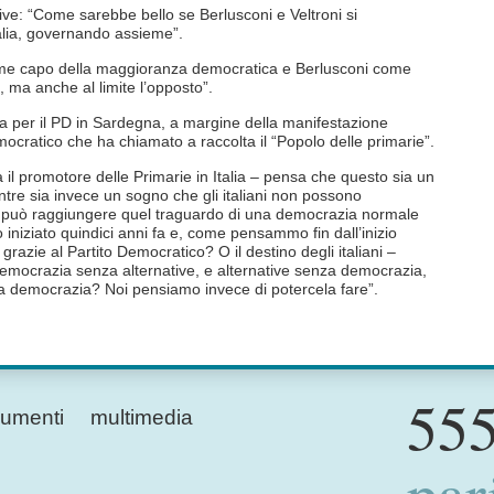
ve: “Come sarebbe bello se Berlusconi e Veltroni si
alia, governando assieme”.
come capo della maggioranza democratica e Berlusconi come
 ma anche al limite l’opposto”.
ta per il PD in Sardegna, a margine della manifestazione
mocratico che ha chiamato a raccolta il “Popolo delle primarie”.
 promotore delle Primarie in Italia – pensa che questo sia un
entre sia invece un sogno che gli italiani non possono
on può raggiungere quel traguardo di una democrazia normale
 iniziato quindici anni fa e, come pensammo fin dall’inizio
azie al Partito Democratico? O il destino degli italiani –
democrazia senza alternative, e alternative senza democrazia,
a democrazia? Noi pensiamo invece di potercela fare”.
555
umenti
multimedia
par