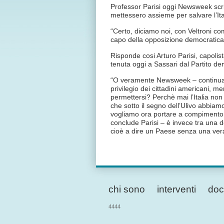
Professor Parisi oggi Newsweek scri
mettessero assieme per salvare l’It
“Certo, diciamo noi, con Veltroni 
capo della opposizione democratica,
Risponde cosi Arturo Parisi, capolis
tenuta oggi a Sassari dal Partito de
“O veramente Newsweek – continua il
privilegio dei cittadini americani, m
permettersi? Perchè mai l’Italia n
che sotto il segno dell’Ulivo abbiamo
vogliamo ora portare a compimento gr
conclude Parisi – è invece tra una 
cioè a dire un Paese senza una ver
chi sono
interventi
doc
4444