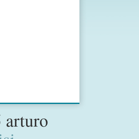
 arturo
isi