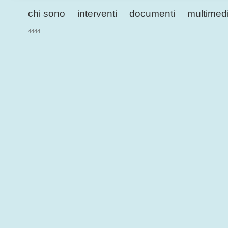
chi sono
interventi
documenti
multimed
4444