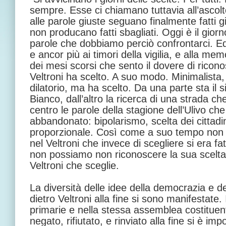
sempre. Esse ci chiamano tuttavia all’ascol
alle parole giuste seguano finalmente fatti gi
non producano fatti sbagliati. Oggi è il giorn
parole che dobbiamo perciò confrontarci. Ed
e ancor più ai timori della vigilia, e alla memo
dei mesi scorsi che sento il dovere di ricon
Veltroni ha scelto. A suo modo. Minimalista
dilatorio, ma ha scelto. Da una parte sta il
Bianco, dall’altro la ricerca di una strada c
centro le parole della stagione dell’Ulivo c
abbandonato: bipolarismo, scelta dei cittadini,
proporzionale. Così come a suo tempo non ci
nel Veltroni che invece di scegliere si era fa
non possiamo non riconoscere la sua scelta,
Veltroni che sceglie.
La diversità delle idee della democrazia e d
dietro Veltroni alla fine si sono manifestate.
primarie e nella stessa assemblea costituent
negato, rifiutato, e rinviato alla fine si è im