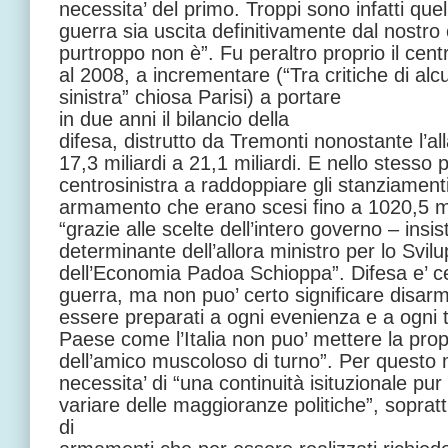
necessita’ del primo. Troppi sono infatti que
guerra sia uscita definitivamente dal nostro 
purtroppo non è”. Fu peraltro proprio il cent
al 2008, a incrementare (“Tra critiche di alcu
sinistra” chiosa Parisi) a portare
in due anni il bilancio della
difesa, distrutto da Tremonti nonostante l’al
17,3 miliardi a 21,1 miliardi. E nello stesso p
centrosinistra a raddoppiare gli stanziament
armamento che erano scesi fino a 1020,5 mil
“grazie alle scelte dell’intero governo – insis
determinante dell’allora ministro per lo Sv
dell’Economia Padoa Schioppa”. Difesa e’ c
guerra, ma non puo’ certo significare disarm
essere preparati a ogni evenienza e a ogni 
Paese come l’Italia non puo’ mettere la prop
dell’amico muscoloso di turno”. Per questo m
necessita’ di “una continuità isituzionale pur
variare delle maggioranze politiche”, soprat
di