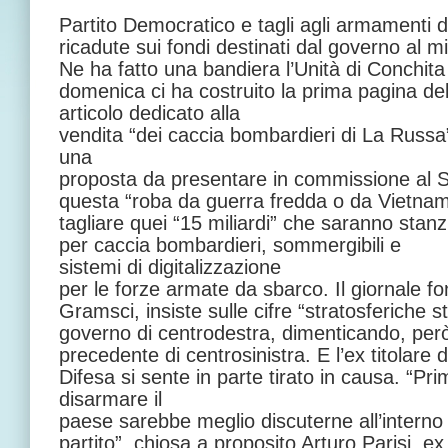
Partito Democratico e tagli agli armamenti 
ricadute sui fondi destinati dal governo al mi
Ne ha fatto una bandiera l’Unità di Conchit
domenica ci ha costruito la prima pagina de
articolo dedicato alla
vendita “dei caccia bombardieri di La Russa”.
una
proposta da presentare in commissione al S
questa “roba da guerra fredda o da Vietnam”,
tagliare quei “15 miliardi” che saranno stanz
per caccia bombardieri, sommergibili e
sistemi di digitalizzazione
per le forze armate da sbarco. Il giornale f
Gramsci, insiste sulle cifre “stratosferiche 
governo di centrodestra, dimenticando, però,
precedente di centrosinistra. E l’ex titolare 
Difesa si sente in parte tirato in causa. “Pri
disarmare il
paese sarebbe meglio discuterne all’interno
partito”, chiosa a proposito Arturo Parisi, ex