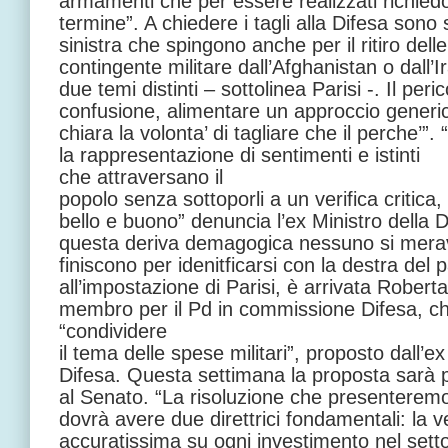
armamenti che per essere realizzati richied
termine”. A chiedere i tagli alla Difesa sono 
sinistra che spingono anche per il ritiro dell
contingente militare dall’Afghanistan o dall’
due temi distinti – sottolinea Parisi -. Il peri
confusione, alimentare un approccio generico
chiara la volonta’ di tagliare che il perche’”.
la rappresentazione di sentimenti e istinti
che attraversano il
popolo senza sottoporli a un verifica critica
bello e buono” denuncia l’ex Ministro della D
questa deriva demagogica nessuno si meravigl
finiscono per idenitficarsi con la destra del 
all’impostazione di Parisi, è arrivata Roberta
membro per il Pd in commissione Difesa, c
“condividere
il tema delle spese militari”, proposto dall’ex
Difesa. Questa settimana la proposta sarà 
al Senato. “La risoluzione che presenteremo
dovrà avere due direttrici fondamentali: la v
accuratissima su ogni investimento nel setto