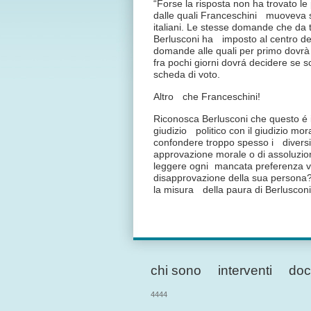
“Forse la risposta non ha trovato 
dalle quali Franceschini muoveva s
italiani. Le stesse domande che da 
Berlusconi ha imposto al centro del
domande alle quali per primo dovrà
fra pochi giorni dovrá decidere se s
scheda di voto.
Altro che Franceschini!
Riconosca Berlusconi che questo é i
giudizio politico con il giudizio mo
confondere troppo spesso i diversi 
approvazione morale o di assoluzio
leggere ogni mancata preferenza v
disapprovazione della sua persona?
la misura della paura di Berlusconi 
chi sono
interventi
doc
4444