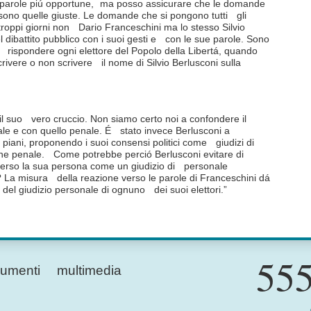
le parole piú opportune, ma posso assicurare che le domande
ono quelle giuste. Le domande che si pongono tutti gli
troppi giorni non Dario Franceschini ma lo stesso Silvio
 dibattito pubblico con i suoi gesti e con le sue parole. Sono
 rispondere ogni elettore del Popolo della Libertá, quando
crivere o non scrivere il nome di Silvio Berlusconi sulla
l suo vero cruccio. Non siamo certo noi a confondere il
rale e con quello penale. É stato invece Berlusconi a
piani, proponendo i suoi consensi politici come giudizi di
ne penale. Come potrebbe perció Berlusconi evitare di
erso la sua persona come un giudizio di personale
 La misura della reazione verso le parole di Franceschini dá
del giudizio personale di ognuno dei suoi elettori.”
555
umenti
multimedia