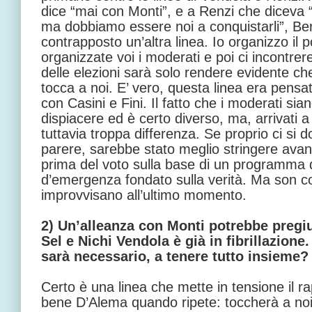
dice “mai con Monti”, e a Renzi che diceva “
ma dobbiamo essere noi a conquistarli”, B
contrapposto un’altra linea. Io organizzo il 
organizzate voi i moderati e poi ci incontre
delle elezioni sarà solo rendere evidente ch
tocca a noi. E’ vero, questa linea era pens
con Casini e Fini. Il fatto che i moderati si
dispiacere ed è certo diverso, ma, arrivati 
tuttavia troppa differenza. Se proprio ci si 
parere, sarebbe stato meglio stringere avanti
prima del voto sulla base di un programma 
d’emergenza fondato sulla verità. Ma son c
improvvisano all’ultimo momento.
2) Un’alleanza con Monti potrebbe pregiu
Sel e Nichi Vendola è già in fibrillazione.
sarà necessario, a tenere tutto insieme?
Certo è una linea che mette in tensione il r
bene D’Alema quando ripete: toccherà a noi 