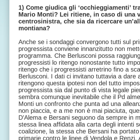
1) Come giudica gli ‘occhieggiamenti’ tra
Mario Monti? Lei ritiene, in caso di una v
centrosinistra, che sia da ricercare un’a
montiana?
Anche se i sondaggi convergono tutti sul pr
progressista conviene innanzitutto non mette
programma. Che Berlusconi possa raggiunge
progressisti lo ritengo nonostante tutto impo
ritengo che i progressisti arretrino fino a sc
Berlusconi. I dati ci invitano tuttavia a dare 
ritengono questa ipotesi non del tutto impossi
progressista sia dal punto di vista legale pi
sembra comunque inevitabile che il Pd alme
Monti un confronto che punta ad una allean
non piaccia, e a me non è mai piaciuta, ques
D’Alema e Bersani seguono da sempre in m
stessa linea affidata alla carta degli intenti 
coalizione, la stessa che Bersani ha portato a
primarie contro le linee di Vendola e Renzi.