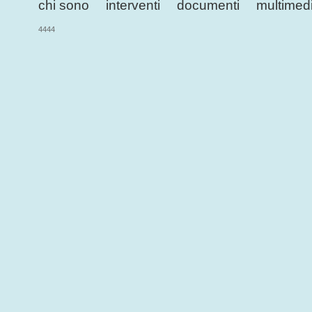
chi sono
interventi
documenti
multimed
4444