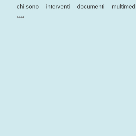
chi sono
interventi
documenti
multimed
4444