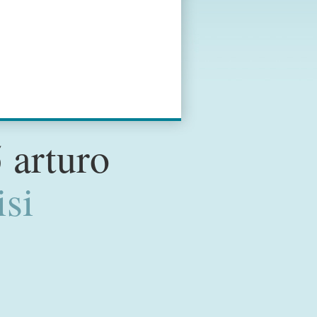
 arturo
isi