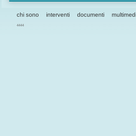
chi sono
interventi
documenti
multimed
4444