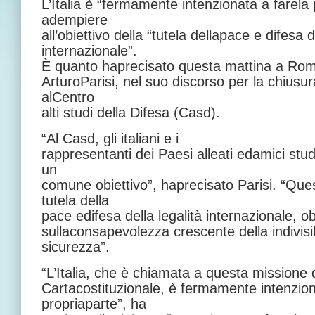
L’Italia è “fermamente intenzionata a farela 
adempiere
all’obiettivo della “tutela dellapace e difesa d
internazionale”.
È quanto haprecisato questa mattina a Roma 
ArturoParisi, nel suo discorso per la chius
alCentro
alti studi della Difesa (Casd).
“Al Casd, gli italiani e i
rappresentanti dei Paesi alleati edamici stu
un
comune obiettivo”, haprecisato Parisi. “Ques
tutela della
pace edifesa della legalità internazionale, o
sullaconsapevolezza crescente della indivisibi
sicurezza”.
“L’Italia, che è chiamata a questa missione 
Cartacostituzionale, è fermamente intenzion
propriaparte”, ha