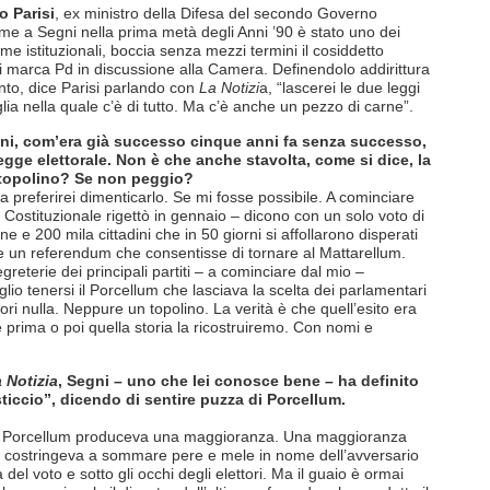
o Parisi
, ex ministro della Difesa del secondo Governo
eme a Segni nella prima metà degli Anni ’90 è stato uno dei
me istituzionali, boccia senza mezzi termini il cosiddetto
di marca Pd in discussione alla Camera. Definendolo addirittura
nto, dice Parisi parlando con
La Notizi
a, “lascerei le due leggi
ia nella quale c’è di tutto. Ma c’è anche un pezzo di carne”.
ioni, com’era già successo cinque anni fa senza successo,
egge elettorale. Non è che anche stavolta, come si dice, la
 topolino? Se non peggio?
 preferirei dimenticarlo. Se mi fosse possibile. A cominciare
 Costituzionale rigettò in gennaio – dicono con un solo voto di
e e 200 mila cittadini che in 50 giorni si affollarono disperati
ere un referendum che consentisse di tornare al Mattarellum.
egreterie dei principali partiti – a cominciare dal mio –
o tenersi il Porcellum che lasciava la scelta dei parlamentari
ri nulla. Neppure un topolino. La verità è che quell’esito era
e prima o poi quella storia la ricostruiremo. Con nomi e
 Notizia
, Segni – uno che lei conosce bene – ha definito
ticcio”, dicendo di sentire puzza di Porcellum.
 il Porcellum produceva una maggioranza. Una maggioranza
ia costringeva a sommare pere e mele in nome dell’avversario
 voto e sotto gli occhi degli elettori. Ma il guaio è ormai