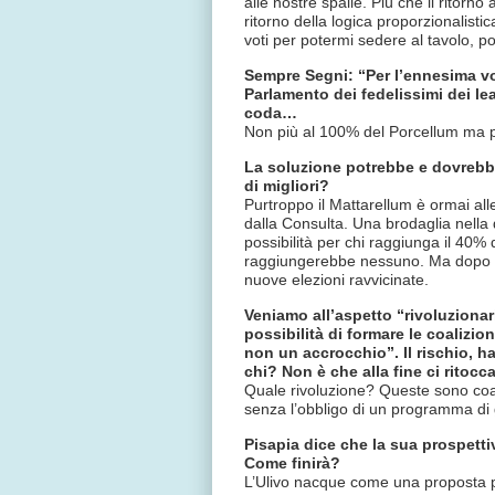
alle nostre spalle. Più che il ritorno
ritorno della logica proporzionalist
voti per potermi sedere al tavolo, p
Sempre Segni: “Per l’ennesima vol
Parlamento dei fedelissimi dei le
coda…
Non più al 100% del Porcellum ma p
La soluzione potrebbe e dovrebbe
di migliori?
Purtroppo il Mattarellum è ormai all
dalla Consulta. Una brodaglia nella 
possibilità per chi raggiunga il 40
raggiungerebbe nessuno. Ma dopo un 
nuove elezioni ravvicinate.
Veniamo all’aspetto “rivoluzionari
possibilità di formare le coalizio
non un accrocchio”. Il rischio, h
chi? Non è che alla fine ci ritoc
Quale rivoluzione? Queste sono coali
senza l’obbligo di un programma di
Pisapia dice che la sua prospetti
Come finirà?
L’Ulivo nacque come una proposta pe