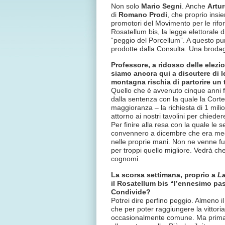
Non solo
Mario Segni
. Anche
Artur
di
Romano Prodi
, che proprio insi
promotori del Movimento per le rifor
Rosatellum bis, la legge elettorale 
“peggio del Porcellum”. A questo pu
prodotte dalla Consulta. Una brodagl
Professore, a ridosso delle elez
siamo ancora qui a discutere di l
montagna rischia di partorire un
Quello che è avvenuto cinque anni fa
dalla sentenza con la quale la Corte
maggioranza – la richiesta di 1 milion
attorno ai nostri tavolini per chied
Per finire alla resa con la quale le s
convennero a dicembre che era megli
nelle proprie mani. Non ne venne fuo
per troppi quello migliore. Vedrà ch
cognomi.
La scorsa settimana, proprio a
La
il Rosatellum bis “l’ennesimo pas
Condivide?
Potrei dire perfino peggio. Almeno
che per poter raggiungere la vittor
occasionalmente comune. Ma prima del