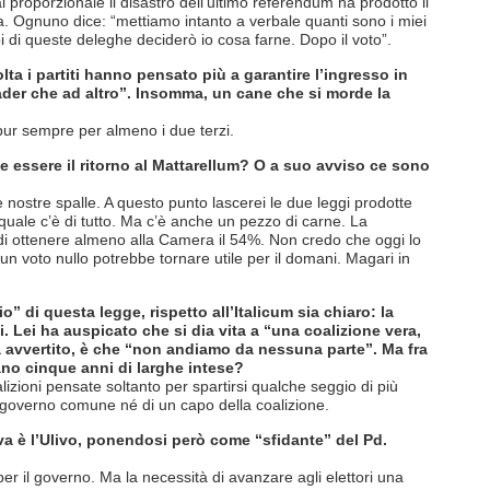
 al proporzionale il disastro dell’ultimo referendum ha prodotto il
ica. Ognuno dice: “mettiamo intanto a verbale quanti sono i miei
oi di queste deleghe deciderò io cosa farne. Dopo il voto”.
ta i partiti hanno pensato più a garantire l’ingresso in
ader che ad altro”. Insomma, un cane che si morde la
ur sempre per almeno i due terzi.
 essere il ritorno al Mattarellum? O a suo avviso ce sono
e nostre spalle. A questo punto lascerei le due leggi prodotte
quale c’è di tutto. Ma c’è anche un pezzo di carne. La
% di ottenere almeno alla Camera il 54%. Non credo che oggi lo
voto nullo potrebbe tornare utile per il domani. Magari in
o” di questa legge, rispetto all’Italicum sia chiaro: la
ni. Lei ha auspicato che si dia vita a “una coalizione vera,
a avvertito, è che “non andiamo da nessuna parte”. Ma fra
cano cinque anni di larghe intese?
zioni pensate soltanto per spartirsi qualche seggio di più
 governo comune né di un capo della coalizione.
va è l’Ulivo, ponendosi però come “sfidante” del Pd.
r il governo. Ma la necessità di avanzare agli elettori una