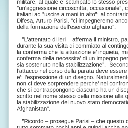
militare, al quale e’ scampato lo stesso pres
”un’aggressione circoscritta, occasionale”, c
italiani ad ”uscire a mani in alto”; al contrario
Difesa, Arturo Parisi, ”ci impegneremo ancor
della formazione dell’esercito afghano”.
”L’attentato di ieri – afferma il ministro, par
durante la sua visita di commiato al continge
la conferma che la situazione e’ inquieta, m
conferma della necessita’ di un impegno perc
sia sostenuto nella stabilizzazione”. Secondo
l’attacco nel corso della parata deve essere
e’: l’espressione di un disegno. Naturalmen
non ci deve sorprendere perche’ nel confront
che si contrappongono ciascuno ha un disegn
scritto nel nome stesso della missione alla 
la stabilizzazione del nuovo stato democrat
Afghanistan”.
”Ricordo – prosegue Parisi – che questo c
tutto sommato pochi anni e quindi anche ep