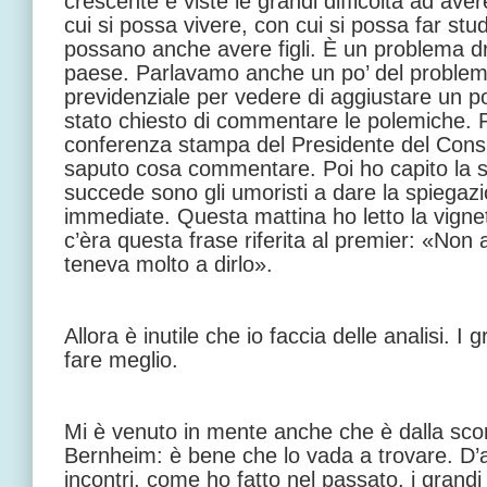
crescente e viste le grandi difficoltà ad ave
cui si possa vivere, con cui si possa far studia
possano anche avere figli. È un problema d
paese. Parlavamo anche un po’ del problema
previdenziale per vedere di aggiustare un po’ 
stato chiesto di commentare le polemiche. P
conferenza stampa del Presidente del Consi
saputo cosa commentare. Poi ho capito la
succede sono gli umoristi a dare la spiegazio
immediate. Questa mattina ho letto la vignett
c’èra questa frase riferita al premier: «Non
teneva molto a dirlo».
Allora è inutile che io faccia delle analisi. I
fare meglio.
Mi è venuto in mente anche che è dalla sco
Bernheim: è bene che lo vada a trovare. D’a
incontri, come ho fatto nel passato, i grandi