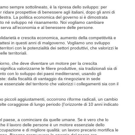
iamo sempre sottolineato, è la ripresa dello sviluppo: per
 ridare prospettive di benessere agli italiani, dopo gli anni di
estra. La politica economica del governo si è dimostrata
tato né sviluppo né risanamento. Noi vogliamo cambiare
e serva all’economia e al benessere delle persone.
olidarietà e crescita economica, aumento della competitività e
disattesi in questi anni di malgoverno. Vogliamo uno sviluppo
territori con le potenzialità dei settori produttivi, che valorizzi le
le territoriali.
giorno, che deve diventare un motore per la crescita
gnifica valorizzarne le filiere produttive, sia tradizionali sia di
ento con lo sviluppo dei paesi mediterranei, usando gli
ste: dalla fiscalità di vantaggio da rinegoziare in sede
 essenziale del territorio che valorizzi i collegamenti sia con il
no piccoli aggiustamenti, occorrono riforme radicali, un cambio
elte coraggiose di lungo periodo (l’orizzonte di 10 anni indicato
 del paese, a cominciare da quelle umane. Se è vero che lo
che il lavoro delle persone è un motore essenziale dello
cupazione e di migliore qualità: un lavoro precario mortifica le