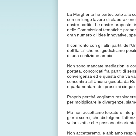
La Margherita ha partecipato alla 
con un lungo lavoro di elaborazione c
nostro partito. Le nostre proposte, i
nelle Commissioni tematiche prepara
gran numero di idee innovative, spes
Il confronto con gli altri partiti del
dell’Italia” che noi giudichiamo po
di una coalizione ampia.
Non sono mancate mediazioni e compr
portata, concordati fra partiti di se
convergenza ed è questa che va val
consentirà all’Unione guidata da Rom
e parlamentare dei prossimi cinque 
Proprio perché vogliamo respingere 
per moltiplicare le divergenze, sia
Ma non accettiamo forzature interpr
giorni scorsi, che distolgono l’atten
valorizzati e che possono disorientare
Non accetteremo, e abbiamo respinto