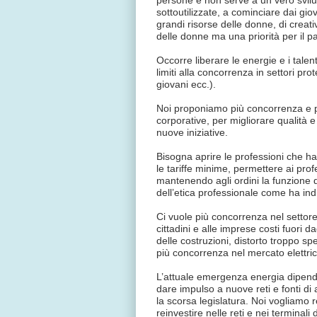
persone e non serve a un vero svil
sottoutilizzate, a cominciare dai gio
grandi risorse delle donne, di creati
delle donne ma una priorità per il p
Occorre liberare le energie e i talent
limiti alla concorrenza in settori prot
giovani ecc.).
Noi proponiamo più concorrenza e pi
corporative, per migliorare qualità 
nuove iniziative.
Bisogna aprire le professioni che ha
le tariffe minime, permettere ai prof
mantenendo agli ordini la funzione d
dell’etica professionale come ha indic
Ci vuole più concorrenza nel settore 
cittadini e alle imprese costi fuori
delle costruzioni, distorto troppo sp
più concorrenza nel mercato elettric
L’attuale emergenza energia dipende 
dare impulso a nuove reti e fonti di
la scorsa legislatura. Noi vogliamo r
reinvestire nelle reti e nei terminali 