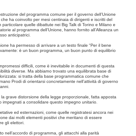
costruzione del programma comune per il governo dell’Unione
he ha coinvolto per mesi centinaia di dirigenti e iscritti del
n particolare quelle dibattute nei Big Talk di Torino e Milano e
torie al programma dell’Unione, hanno fornito all’Alleanza un
so anticipatrici.
l’Unione ha permesso di arrivare a un testo finale “Per il bene
sitivamente: è un buon programma, un buon punto di equilibrio
omessi difficili, come è inevitabile in documenti di questa
nsibilità diverse. Ma abbiamo trovato una equilibrata base di
orizzata: si tratta della base programmatica comune che
ano Prodi di orientarsi concretamente nell’attività di governo
anni.
la grave distorsione della legge proporzionale, fatta apposta
mo impegnati a consolidare questo impegno unitario.
etative ed esternazioni, come quelle registratesi ancora nei
zione dai molti elementi positivi che meritano di essere
 gli elettori.
 nell’accordo di programma, gli attacchi alla parità