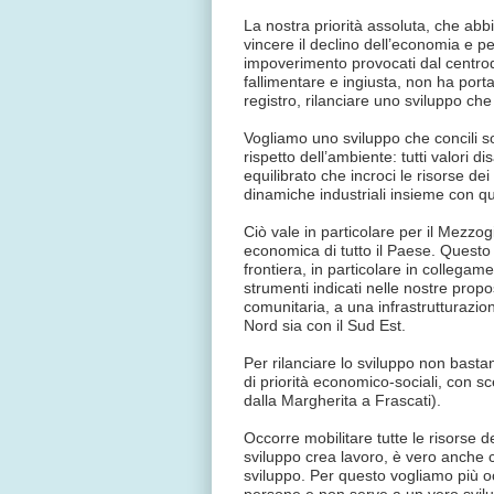
La nostra priorità assoluta, che abb
vincere il declino dell’economia e per
impoverimento provocati dal centrod
fallimentare e ingiusta, non ha por
registro, rilanciare uno sviluppo ch
Vogliamo uno sviluppo che concili s
rispetto dell’ambiente: tutti valori 
equilibrato che incroci le risorse dei 
dinamiche industriali insieme con quel
Ciò vale in particolare per il Mezzo
economica di tutto il Paese. Questo si
frontiera, in particolare in collegam
strumenti indicati nelle nostre propo
comunitaria, a una infrastrutturazione
Nord sia con il Sud Est.
Per rilanciare lo sviluppo non basta
di priorità economico-sociali, con sc
dalla Margherita a Frascati).
Occorre mobilitare tutte le risorse
sviluppo crea lavoro, è vero anche 
sviluppo. Per questo vogliamo più oc