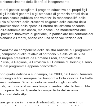
o riconoscimento della libertà di insegnamento.
 dei genitori scegliere il progetto educativo dei propri figli,
i gli indirizzi generali e gli standard di garanzia dettati dallo
 una scuola pubblica che valorizzi la responsabilità delle
sia all’altezza delle crescenti esigenze della società della
ualificazione della spesa all’interno del sistema secondo
 dell’autonomia scolastica, ma anche una modernizzazione
 politiche innovative di gestione, in particolare nei confronti dei
sionalità e i meriti, anche con una seria valutazione dei
i avanzate da componenti della sinistra radicale sul programma
AV, compreso quello relativo al corridoio 5 e alla Val di Susa
e Europea presieduta da Romano Prodi, approvati dalle
 di Susa, la Regione, la Provincia e il Comune di Torino); e sono
orta del programma appena concordato.
e sono quelle definite a suo tempo, nel 2000, dal Piano Generale
imo luogo le Reti europee dei trasporti e l’alta velocità. La tratta
uesto sistema. Si terrà conto nel modo migliore della
ali, per ridurre al minimo l’impatto ambientale dei lavori. Ma
un’opera da cui dipende la competitività del sistema
li a nord delle Alpi.
e generale in materia di infrastrutture: discuterle in un