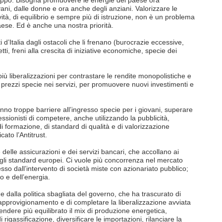
uppo. Bisogna promuovere le energie del paese ora
vani, dalle donne e ora anche degli anziani. Valorizzare le
vità, di equilibrio e sempre più di istruzione, non è un problema
aese. Ed è anche una nostra priorità.
i d’Italia dagli ostacoli che li frenano (burocrazie eccessive,
etti, freni alla crescita di iniziative economiche, specie dei
ù liberalizzazioni per contrastare le rendite monopolistiche e
e prezzi specie nei servizi, per promuovere nuovi investimenti e
nno troppe barriere all’ingresso specie per i giovani, superare
essionisti di competere, anche utilizzando la pubblicità,
i formazione, di standard di qualità e di valorizzazione
ato l’Antitrust.
delle assicurazioni e dei servizi bancari, che accollano ai
 dagli standard europei. Ci vuole più concorrenza nel mercato
esso dall’intervento di società miste con azionariato pubblico;
o e dell’energia.
dalla politica sbagliata del governo, che ha trascurato di
 approvigionamento e di completare la liberalizzazione avviata
endere più equilibrato il mix di produzione energetica,
di rigassificazione, diversificare le importazioni, rilanciare la