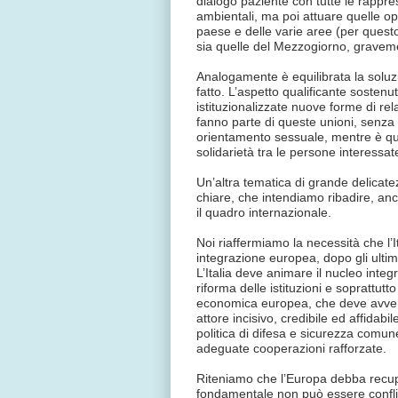
dialogo paziente con tutte le rappres
ambientali, ma poi attuare quelle o
paese e delle varie aree (per questo 
sia quelle del Mezzogiorno, gravem
Analogamente è equilibrata la soluz
fatto. L’aspetto qualificante sosten
istituzionalizzate nuove forme di rela
fanno parte di queste unioni, senza c
orientamento sessuale, mentre è quali
solidarietà tra le persone interessat
Un’altra tematica di grande delicate
chiare, che intendiamo ribadire, anc
il quadro internazionale.
Noi riaffermiamo la necessità che l’It
integrazione europea, dopo gli ulti
L’Italia deve animare il nucleo integ
riforma delle istituzioni e soprattut
economica europea, che deve avven
attore incisivo, credibile ed affidabi
politica di difesa e sicurezza comune
adeguate cooperazioni rafforzate.
Riteniamo che l’Europa debba recupe
fondamentale non può essere confli