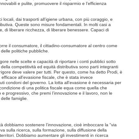
nnovabili e pulite, promuovere il risparmio e l’efficienza
ci locali, dai trasporti all’igiene urbana, con più coraggio, e
tributiva. Queste sono misure fondamentali. In molti casi a
e, di liberare ricchezza, di liberare benessere. Capaci di
 porre il consumatore, il cittadino-consumatore al centro come
delle politiche pubbliche.
ore nelle scelte e capacità di riportare i conti pubblici sotto
o della competitività ed equità distributiva sono parti integranti
 rigore deve valere per tutti. Per questo, come ha detto Prodi, è
efficace all’evasione fiscale, che è stata invece
tuti condoni del governo. La lotta all’evasione è necessaria per
ondizione di una politica fiscale equa come quella che
o e progressivo, che premi l’innovazione e il lavoro, non le
delle famiglie.
ità dobbiamo sostenere l’innovazione, cioè imboccare la “via
eva sulla ricerca, sulla formazione, sulla diffusione della
territori. Dobbiamo aumentare gli investimenti in ricerca