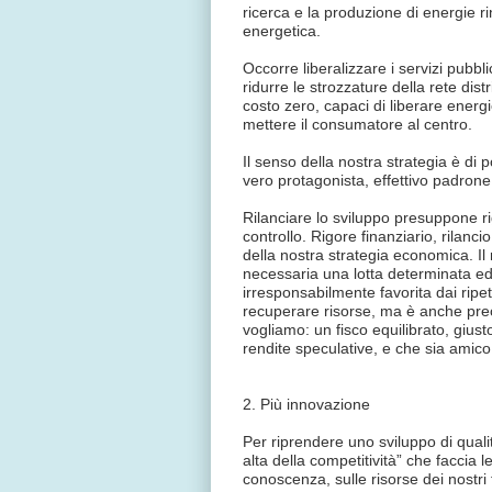
ricerca e la produzione di energie ri
energetica.
Occorre liberalizzare i servizi pubbli
ridurre le strozzature della rete dis
costo zero, capaci di liberare energi
mettere il consumatore al centro.
Il senso della nostra strategia è di
vero protagonista, effettivo padrone 
Rilanciare lo sviluppo presuppone rig
controllo. Rigore finanziario, rilanci
della nostra strategia economica. Il
necessaria una lotta determinata ed 
irresponsabilmente favorita dai ripe
recuperare risorse, ma è anche prec
vogliamo: un fisco equilibrato, giust
rendite speculative, e che sia amico 
2. Più innovazione
Per riprendere uno sviluppo di qual
alta della competitività” che faccia l
conoscenza, sulle risorse dei nostri 