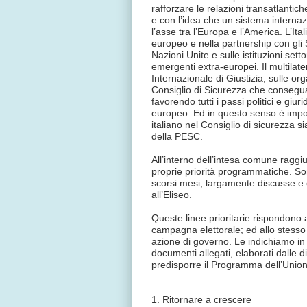
rafforzare le relazioni transatlanti
e con l’idea che un sistema internaz
l’asse tra l’Europa e l’America. L’It
europeo e nella partnership con gli S
Nazioni Unite e sulle istituzioni sett
emergenti extra-europei. Il multilat
Internazionale di Giustizia, sulle org
Consiglio di Sicurezza che consegua
favorendo tutti i passi politici e giu
europeo. Ed in questo senso è impor
italiano nel Consiglio di sicurezza 
della PESC.
All’interno dell’intesa comune raggi
proprie priorità programmatiche. Son
scorsi mesi, largamente discusse e c
all’Eliseo.
Queste linee prioritarie rispondono
campagna elettorale; ed allo stesso 
azione di governo. Le indichiamo i
documenti allegati, elaborati dalle
predisporre il Programma dell’Unio
1. Ritornare a crescere