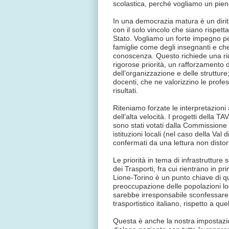
scolastica, perché vogliamo un pien
In una democrazia matura è un diritto
con il solo vincolo che siano rispettat
Stato. Vogliamo un forte impegno per
famiglie come degli insegnanti e che 
conoscenza. Questo richiede una riq
rigorose priorità, un rafforzamento
dell’organizzazione e delle strutture;
docenti, che ne valorizzino le profes
risultati.
Riteniamo forzate le interpretazion
dell’alta velocità. I progetti della T
sono stati votati dalla Commission
istituzioni locali (nel caso della Val
confermati da una lettura non dist
Le priorità in tema di infrastruttur
dei Trasporti, fra cui rientrano in pr
Lione-Torino è un punto chiave di q
preoccupazione delle popolazioni loc
sarebbe irresponsabile sconfessare 
trasportistico italiano, rispetto a quel
Questa è anche la nostra impostazion