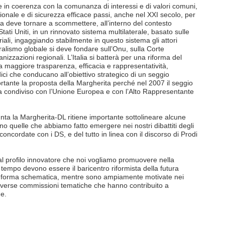
che in coerenza con la comunanza di interessi e di valori comuni,
ionale e di sicurezza efficace passi, anche nel XXI secolo, per
alia deve tornare a scommettere, all’interno del contesto
tati Uniti, in un rinnovato sistema multilaterale, basato sulle
oriali, ingaggiando stabilmente in questo sistema gli attori
eralismo globale si deve fondare sull’Onu, sulla Corte
anizzazioni regionali. L’Italia si batterà per una riforma del
 maggiore trasparenza, efficacia e rappresentatività,
ridici che conducano all’obiettivo strategico di un seggio
tante la proposta della Margherita perché nel 2007 il seggio
sia condiviso con l’Unione Europea e con l’Alto Rappresentante
unta la Margherita-DL ritiene importante sottolineare alcune
o quelle che abbiamo fatto emergere nei nostri dibattiti degli
oncordate con i DS, e del tutto in linea con il discorso di Prodi
 al profilo innovatore che noi vogliamo promuovere nella
tempo devono essere il baricentro riformista della futura
n forma schematica, mentre sono ampiamente motivate nei
 diverse commissioni tematiche che hanno contribuito a
ne.