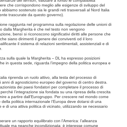
entanze dei territori, valutare a fondo le compatibilità
pere che corrispondono meglio alle esigenze di sviluppo del
abbiamo sostenuto sia le grandi reti trasversali al Nord Italia
ente trascurate da questo governo).
ione raggiunta nel programma sulla regolazione delle unioni di
uto dalla Margherita è che nel testo non vengono
zione, bensì si riconoscono significativi diritti alle persone che
he siano dirimenti il genere dei conviventi od il loro
ficante il sistema di relazioni sentimentali, assistenziali e di
e.
zza sulla quale la Margherita – DL ha espresso posizioni
he in questa sede, riguarda l’impegno della politica europea e
alia riprenda un ruolo attivo, alla testa del processo di
mi anni di agnosticismo europeo del governo di centro destra.
razionista dei paesi fondatori per completare il processo di
to perché l’integrazione sia fondata su una ripresa della crescita
ire a partire dall’Eurogruppo. Per crescere nel mondo come
le della politica internazionale l’Europa deve dotarsi di una
 e di una attiva politica di vicinato, utilizzando se necessario
rare un rapporto equilibrato con l’America: l’alleanza
ttuale ma neanche incondizionata; è interesse comune