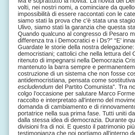
Ma è soprattutto la novità. La novità dei Dem
volti, nei nostri nomi, a cominciare da quell
impossibilità di essere raccontati con le cat
siamo stati la prova che c’è stata una stagi
Ulivo, siamo stati la garanzia che questa st
Quando qualcuno al congresso di Pesaro mi
differenza tra i Democratici e i Ds?” “E’ innan
Guardate le storie della nostra delegazione:
democristiani; cattolici che nella lettura del
ritenuto di impegnarsi nella Democrazia Cris
mantenuto la barra sempre e permanentemen
costruzione di un sistema che non fosse cost
antidemocristiana, pensata come sostitutiva
escludendum
del Partito Comunista”. Tra noi
colgo l’occasione per salutare Marco Forme
raccolto e interpretato all’interno del movim
domanda di cambiamento e di rinnovamento 
portatrice nella sua prima fase. Tutti uniti d
dalla stessa idea di democrazia. Durante qu
divisioni fra di noi. E questo il patrimonio pi
testimonianza che noi portiamo all’interno d