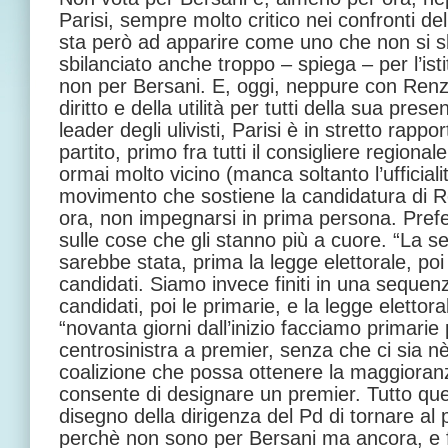
Parisi, sempre molto critico nei confronti del
sta però ad apparire come uno che non si sb
sbilanciato anche troppo – spiega – per l’ist
non per Bersani. E, oggi, neppure con Renzi
diritto e della utilità per tutti della sua pres
leader degli ulivisti, Parisi è in stretto rappo
partito, primo fra tutti il consigliere regio
ormai molto vicino (manca soltanto l’ufficialit
movimento che sostiene la candidatura di Re
ora, non impegnarsi in prima persona. Prefe
sulle cose che gli stanno più a cuore. “La 
sarebbe stata, prima la legge elettorale, poi l
candidati. Siamo invece finiti in una sequen
candidati, poi le primarie, e la legge elettor
“novanta giorni dall’inizio facciamo primarie 
centrosinistra a premier, senza che ci sia nè
coalizione che possa ottenere la maggioran
consente di designare un premier. Tutto qu
disegno della dirigenza del Pd di tornare al
perchè non sono per Bersani ma ancora, e fin