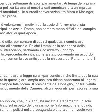
per due settimane di lavori parlamentari. Ai tempi della prima
 politica italiana ai nostri alleati americani era un’impresa
i aneddoti sulle surreali conversazioni tra Moro e Kissinger,
 reciproca.
iù volenterosi, i motivi «del braccio di ferro» che si sta
cipali palazzi di Roma, non sembra meno difficile del compito
sciatori di quell’epoca.
 è utile, per cercare di capirci qualcosa, ricominciare
cenda all’essenziale. Poiché i tempi della scadenza della
si intrecciano, rischiando il cosiddetto «ingorgo
itico-procedurale intricato, era stato convenuto un accordo
date, con un breve anticipo della chiusura del Parlamento e il
ar cambiare la legge sulla «par condicio» che limita quella sua
to in questi giorni ampio uso, ora ritiene opportuno allungare il
in vigore tale norma. Il presidente del Consiglio, inoltre, valuta
cioglimento delle Camere, alcuni leggi utili per favorire la sua
 Repubblica, che, in 7 anni, ha inviato al Parlamento un solo
ato sul rispetto del pluralismo nell’informazione e, quindi,
ieramenti politici nella propaganda elettorale, non vuole venir