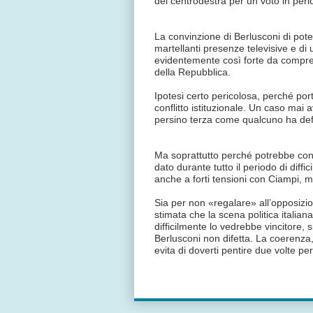
del centrodestra per un voto in peri
La convinzione di Berlusconi di poter
martellanti presenze televisive e d
evidentemente così forte da compren
della Repubblica.
Ipotesi certo pericolosa, perché port
conflitto istituzionale. Un caso mai
persino terza come qualcuno ha defi
Ma soprattutto perché potrebbe cont
dato durante tutto il periodo di diffi
anche a forti tensioni con Ciampi,
Sia per non «regalare» all’opposizi
stimata che la scena politica italia
difficilmente lo vedrebbe vincitore,
Berlusconi non difetta. La coerenza,
evita di doverti pentire due volte pe