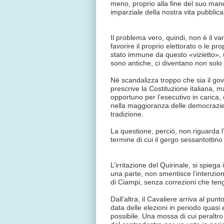
meno, proprio alla fine del suo mand
imparziale della nostra vita pubblica
Il problema vero, quindi, non è il var
favorire il proprio elettorato o le p
stato immune da questo «vizietto», 
sono antiche, ci diventano non solo c
Né scandalizza troppo che sia il gov
prescrive la Costituzione italiana, 
opportuno per l’esecutivo in carica, 
nella maggioranza delle democrazie 
tradizione.
La questione, perciò, non riguarda l
termine di cui il gergo sessantottin
L’irritazione del Quirinale, si spieg
una parte, non smentisce l’intenzion
di Ciampi, senza correzioni che ten
Dall’altra, il Cavaliere arriva al pu
data delle elezioni in periodo quasi e
possibile. Una mossa di cui peraltro