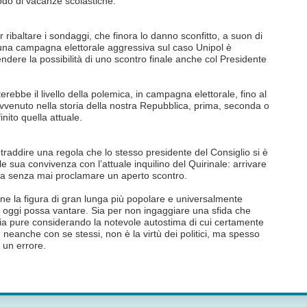
odo di vacanze scolastiche.
 ribaltare i sondaggi, che finora lo danno sconfitto, a suon di
i una campagna elettorale aggressiva sul caso Unipol è
dere la possibilità di uno scontro finale anche col Presidente
erebbe il livello della polemica, in campagna elettorale, fino al
 avvenuto nella storia della nostra Repubblica, prima, seconda o
nito quella attuale.
raddire una regola che lo stesso presidente del Consiglio si è
cile sua convivenza con l’attuale inquilino del Quirinale: arrivare
 ma senza mai proclamare un aperto scontro.
one la figura di gran lunga più popolare e universalmente
na oggi possa vantare. Sia per non ingaggiare una sfida che
 sia pure considerando la notevole autostima di cui certamente
 neanche con se stessi, non è la virtù dei politici, ma spesso
r un errore.