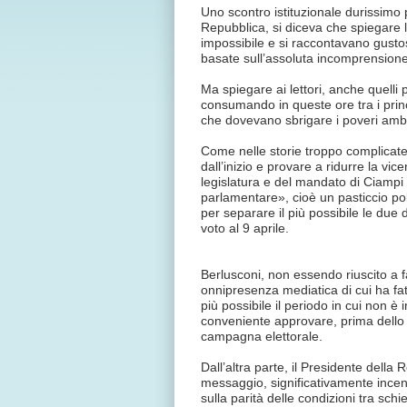
Uno scontro istituzionale durissimo 
Repubblica, si diceva che spiegare la
impossibile e si raccontavano gustos
basate sull’assoluta incomprensione
Ma spiegare ai lettori, anche quelli p
consumando in queste ore tra i prin
che dovevano sbrigare i poveri amba
Come nelle storie troppo complicate,
dall’inizio e provare a ridurre la vi
legislatura e del mandato di Ciampi 
parlamentare», cioè un pasticcio pol
per separare il più possibile le due 
voto al 9 aprile.
Berlusconi, non essendo riuscito a f
onnipresenza mediatica di cui ha fat
più possibile il periodo in cui non è 
conveniente approvare, prima dello s
campagna elettorale.
Dall’altra parte, il Presidente della
messaggio, significativamente incentr
sulla parità delle condizioni tra sch