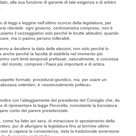
ato, alla sua funzione di garante di tale esigenza e di arbitro
.
o di leggi e leggine nell’ultimo scorcio della legislatura, per
roprie clientele: ogni governo, centrosinistra compreso, non è
usiamo il vezzeggiativo solo perché le brutte abitudini, quando
are, ma ci paiono persino tollerabili.
erno a decidere la data delle elezioni, non solo perché lo
ma anche perché la facoltà di stabilirla nel momento più
entro certi limiti temporali prefissati, naturalmente, è concessa
del mondo, compresi i Paesi più importanti e di antica
’aspetto formale, procedural-giuridico, ma, per usare un
o abusava volentieri, è «essenzialmente politica».
a inoltre con l’atteggiamente del presidente del Consiglio che, da
e di ripresentare la legge Pecorella, nonostante la bocciatura
gano conto del parere presidenziale.
nto, come ha fatto ieri sera, di minacciare lo spostamento della
stivo, pur di allungare la legislatura fino al termine ultimo
 non si capisce la convenienza, vista la tradizionale avversione