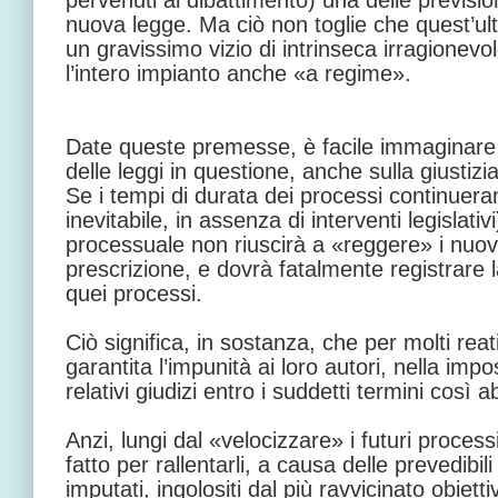
pervenuti al dibattimento) una delle prevision
nuova legge. Ma ciò non toglie che quest’ult
un gravissimo vizio di intrinseca irragionev
l’intero impianto anche «a regime».
Date queste premesse, è facile immaginare 
delle leggi in questione, anche sulla giustizi
Se i tempi di durata dei processi continue
inevitabile, in assenza di interventi legislativi
processuale non riuscirà a «reggere» i nuovi
prescrizione, e dovrà fatalmente registrare l
quei processi.
Ciò significa, in sostanza, che per molti reat
garantita l’impunità ai loro autori, nella impos
relativi giudizi entro i suddetti termini così a
Anzi, lungi dal «velocizzare» i futuri processi
fatto per rallentarli, a causa delle prevedibil
imputati, ingolositi dal più ravvicinato obiett