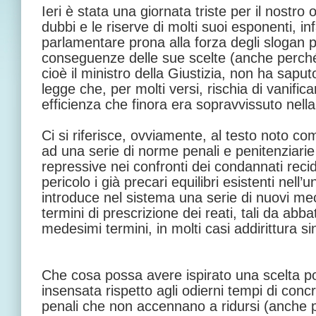
Ieri è stata una giornata triste per il nostr
dubbi e le riserve di molti suoi esponenti, i
parlamentare prona alla forza degli slogan po
conseguenze delle sue scelte (anche perché 
cioè il ministro della Giustizia, non ha sapu
legge che, per molti versi, rischia di vanifica
efficienza che finora era sopravvissuto nella
Ci si riferisce, ovviamente, al testo noto com
ad una serie di norme penali e penitenziar
repressive nei confronti dei condannati recid
pericolo i già precari equilibri esistenti nell’
introduce nel sistema una serie di nuovi mec
termini di prescrizione dei reati, tali da abb
medesimi termini, in molti casi addirittura si
Che cosa possa avere ispirato una scelta poli
insensata rispetto agli odierni tempi di conc
penali che non accennano a ridursi (anche p