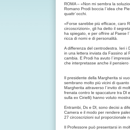
ROMA – «Non mi sembra la soluzione
Romano Prodi boccia l´idea che Pier
quattr´occhi.
«Forse sarebbe più efficace, caro Rom
circoscrizioni», gli ha detto il segr
ha spiegato, e per offrire al Paese 
ricca di nomi e di personalità.
A differenza del centrodestra. Ieri
in una lettera inviata da Fassino al
cambia. E Prodi ha avuto l´impressi
che interpretasse anche il pensiero 
Il presidente della Margherita si vuo
sembrano molto più vicini di quanto l
Margherita attraverso l´invito di mol
frenata contro le spaccature tra Dl
sulla ex Cirielli) hanno voluto mostr
Entrambi, Ds e Dl, sono decisi a difen
Camera e il modo per rendere palese 
27 circoscrizioni sul proporzionale
Il Professore può presentarsi in mol