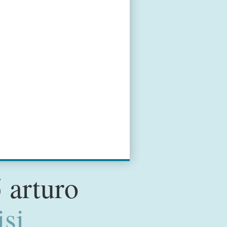
 arturo
isi