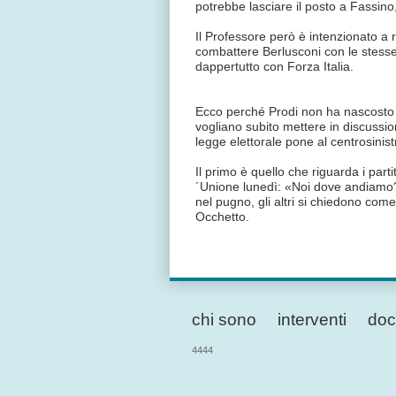
potrebbe lasciare il posto a Fassino
Il Professore però è intenzionato a
combattere Berlusconi con le stesse
dappertutto con Forza Italia.
Ecco perché Prodi non ha nascosto la
vogliano subito mettere in discussion
legge elettorale pone al centrosinistr
Il primo è quello che riguarda i partit
´Unione lunedì: «Noi dove andiamo?»
nel pugno, gli altri si chiedono come 
Occhetto.
chi sono
interventi
doc
4444