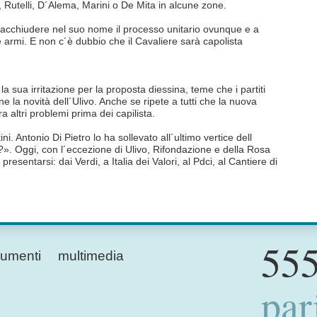
, Rutelli, D´Alema, Marini o De Mita in alcune zone.
 racchiudere nel suo nome il processo unitario ovunque e a
 armi. E non c´è dubbio che il Cavaliere sarà capolista
 sua irritazione per la proposta diessina, teme che i partiti
e la novità dell´Ulivo. Anche se ripete a tutti che la nuova
a altri problemi prima dei capilista.
ini. Antonio Di Pietro lo ha sollevato all´ultimo vertice dell
. Oggi, con l´eccezione di Ulivo, Rifondazione e della Rosa
presentarsi: dai Verdi, a Italia dei Valori, al Pdci, al Cantiere di
555
umenti
multimedia
par