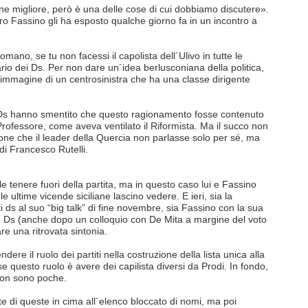
 migliore, però è una delle cose di cui dobbiamo discutere».
o Fassino gli ha esposto qualche giorno fa in un incontro a
ano, se tu non facessi il capolista dell´Ulivo in tutte le
etario dei Ds. Per non dare un´idea berlusconiana della politica,
l´immagine di un centrosinistra che ha una classe dirigente
 i Ds hanno smentito che questo ragionamento fosse contenuto
 Professore, come aveva ventilato il Riformista. Ma il succo non
one che il leader della Quercia non parlasse solo per sé, ma
di Francesco Rutelli.
le tenere fuori della partita, ma in questo caso lui e Fassino
e ultime vicende siciliane lascino vedere. E ieri, sia la
ti ds al suo “big talk” di fine novembre, sia Fassino con la sua
 e Ds (anche dopo un colloquio con De Mita a margine del voto
are una ritrovata sintonia.
dere il ruolo dei partiti nella costruzione della lista unica alla
questo ruolo è avere dei capilista diversi da Prodi. In fondo,
 non sono poche.
te di queste in cima all´elenco bloccato di nomi, ma poi