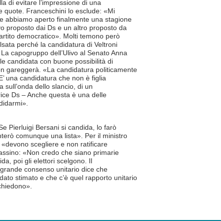
la di evitare l’impressione di una
e quote. Franceschini lo esclude: «Mi
che abbiamo aperto finalmente una stagione
o proposto dai Ds e un altro proposto da
Partito democratico». Molti temono però
lsata perché la candidatura di Veltroni
 La capogruppo dell’Ulivo al Senato Anna
e candidata con buone possibilità di
on gareggerà. «La candidatura politicamente
 E’ una candidatura che non è figlia
a sull’onda dello slancio, di un
rice Ds – Anche questa è una delle
ndidarmi».
Se Pierluigi Bersani si candida, lo farò
terò comunque una lista». Per il ministro
ni «devono scegliere e non ratificare
Fassino: «Non credo che siano primarie
da, poi gli elettori scelgono. Il
un grande consenso unitario dice che
to stimato e che c’è quel rapporto unitario
i chiedono».