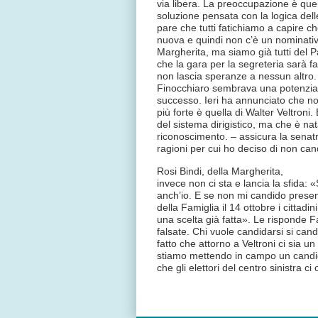
via libera. La preoccupazione è quel
soluzione pensata con la logica dell
pare che tutti fatichiamo a capire 
nuova e quindi non c’è un nominativ
Margherita, ma siamo già tutti del 
che la gara per la segreteria sarà fa
non lascia speranze a nessun altro.
Finocchiaro sembrava una potenzial
successo. Ieri ha annunciato che n
più forte è quella di Walter Veltroni.
del sistema dirigistico, ma che è nat
riconoscimento. – assicura la senat
ragioni per cui ho deciso di non ca
Rosi Bindi, della Margherita,
invece non ci sta e lancia la sfida: «
anch’io. E se non mi candido presen
della Famiglia il 14 ottobre i cittadi
una scelta già fatta». Le risponde 
falsate. Chi vuole candidarsi si candi
fatto che attorno a Veltroni ci sia 
stiamo mettendo in campo un candida
che gli elettori del centro sinistra c