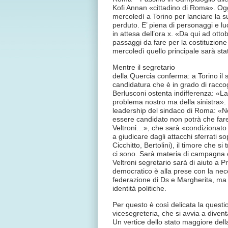
Kofi Annan «cittadino di Roma». Ogg
mercoledì a Torino per lanciare la s
perduto. E’ piena di personaggi e luo
in attesa dell’ora x. «Da qui ad ottob
passaggi da fare per la costituzion
mercoledì quello principale sarà sta
Mentre il segretario
della Quercia conferma: a Torino i
candidatura che è in grado di racc
Berlusconi ostenta indifferenza: «La
problema nostro ma della sinistra».
leadership del sindaco di Roma: «
essere candidato non potrà che fare
Veltroni…», che sarà «condizionato d
a giudicare dagli attacchi sferrati so
Cicchitto, Bertolini), il timore che si
ci sono. Sarà materia di campagna e
Veltroni segretario sarà di aiuto a Pr
democratico è alla prese con la nec
federazione di Ds e Margherita, ma
identità politiche.
Per questo è così delicata la questi
vicesegreteria, che si avvia a divent
Un vertice dello stato maggiore della