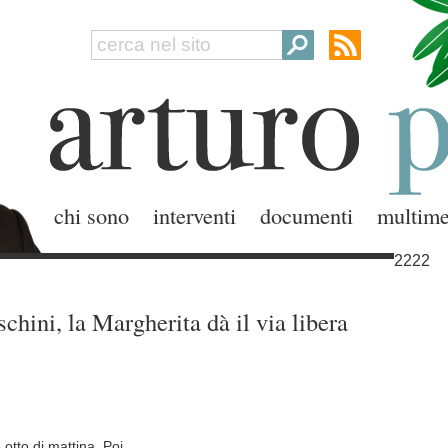
chi sono
interventi
documenti
multime
2222
chini, la Margherita dà il via libera
otto di mattina. Poi