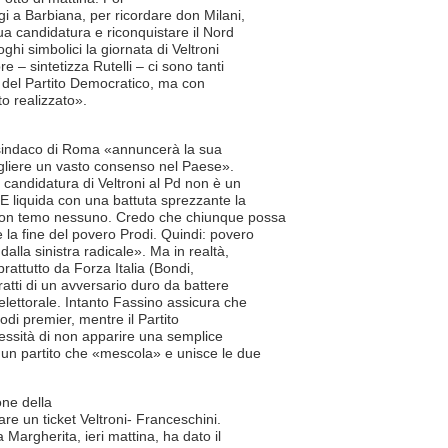
i a Barbiana, per ricordare don Milani,
ua candidatura e riconquistare il Nord
ghi simbolici la giornata di Veltroni
re – sintetizza Rutelli – ci sono tanti
e del Partito Democratico, ma con
to realizzato».
l sindaco di Roma «annuncerà la sua
ogliere un vasto consenso nel Paese».
 candidatura di Veltroni al Pd non è un
 E liquida con una battuta sprezzante la
Non temo nessuno. Credo che chiunque possa
 la fine del povero Prodi. Quindi: povero
alla sinistra radicale». Ma in realtà,
prattutto da Forza Italia (Bondi,
 tratti di un avversario duro da battere
lettorale. Intanto Fassino assicura che
odi premier, mentre il Partito
essità di non apparire una semplice
 un partito che «mescola» e unisce le due
one della
are un ticket Veltroni- Franceschini.
 Margherita, ieri mattina, ha dato il