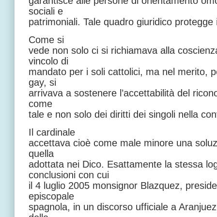
garantisce alle persone di orientamento omo
sociali e
patrimoniali. Tale quadro giuridico protegge il
Come si
vede non solo ci si richiamava alla coscienza
vincolo di
mandato per i soli cattolici, ma nel merito, p
gay, si
arrivava a sostenere l’accettabilità del ricon
come
tale e non solo dei diritti dei singoli nella co
Il cardinale
accettava cioè come male minore una soluzi
quella
adottata nei Dico. Esattamente la stessa log
conclusioni con cui
il 4 luglio 2005 monsignor Blazquez, presid
episcopale
spagnola, in un discorso ufficiale a Aranjuez