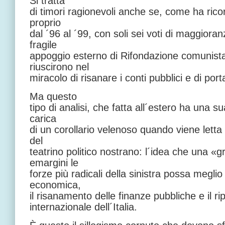
Si tratta
di timori ragionevoli anche se, come ha rico
proprio
dal ´96 al ´99, con soli sei voti di maggiora
fragile
appoggio esterno di Rifondazione comunista
riuscirono nel
miracolo di risanare i conti pubblici e di porta
Ma questo
tipo di analisi, che fatta all´estero ha una s
carica
di un corollario velenoso quando viene letta in
del
teatrino politico nostrano: l´idea che una «
emargini le
forze più radicali della sinistra possa meglio
economica,
il risanamento delle finanze pubbliche e il ripr
internazionale dell´Italia.