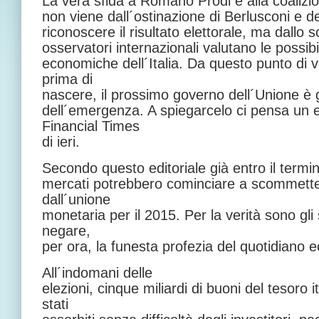
La vera sfida a Romano Prodi e alla coalizio
non viene dall´ostinazione di Berlusconi e dei 
riconoscere il risultato elettorale, ma dallo s
osservatori internazionali valutano le possibili
economiche dell´Italia. Da questo punto di v
prima di
nascere, il prossimo governo dell´Unione è g
dell´emergenza. A spiegarcelo ci pensa un e
Financial Times
di ieri.
Secondo questo editoriale già entro il termin
mercati potrebbero cominciare a scommettere 
dall´unione
monetaria per il 2015. Per la verità sono gli 
negare,
per ora, la funesta profezia del quotidiano 
All´indomani delle
elezioni, cinque miliardi di buoni del tesoro 
stati