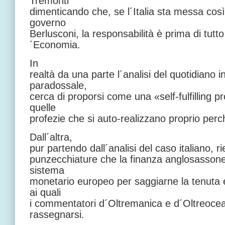
Tremonti
dimenticando che, se l´Italia sta messa cos
governo
Berlusconi, la responsabilità è prima di tutto
´Economia.
In
realtà da una parte l´analisi del quotidiano 
paradossale,
cerca di proporsi come una «self-fulfilling p
quelle
profezie che si auto-realizzano proprio perc
Dall´altra,
pur partendo dall´analisi del caso italiano, ri
punzecchiature che la finanza anglosassone
sistema
monetario europeo per saggiarne la tenuta e l
ai quali
i commentatori d´Oltremanica e d´Oltreocea
rassegnarsi.