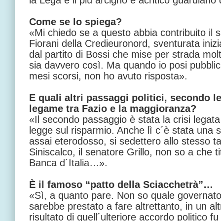
la Lega è il più arcigno e acritico guardiano 
Come se lo spiega?
«Mi chiedo se a questo abbia contribuito il s
Fiorani della Credieuronord, sventurata inizia
dal partito di Bossi che mise per strada molt
sia davvero così. Ma quando io posi pubbli
mesi scorsi, non ho avuto risposta».
E quali altri passaggi politici, secondo l
legame tra Fazio e la maggioranza?
«Il secondo passaggio è stata la crisi legata a
legge sul risparmio. Anche lì c´è stata una 
assai eterodosso, si sedettero allo stesso ta
Siniscalco, il senatore Grillo, non so a che ti
Banca d´Italia…».
È il famoso “patto della Sciacchetrà”…
«Sì, a quanto pare. Non so quale governator
sarebbe prestato a fare altrettanto, in un al
risultato di quell´ulteriore accordo politico f