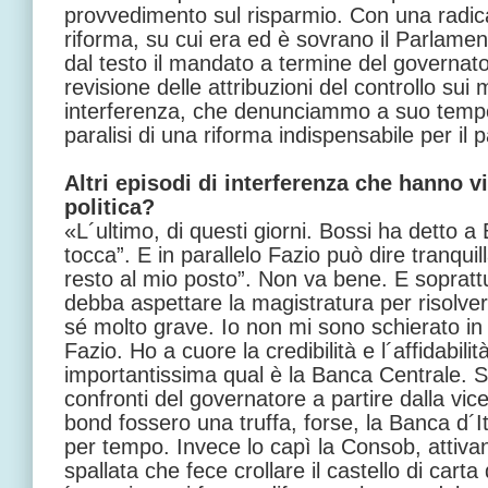
provvedimento sul risparmio. Con una radica
riforma, su cui era ed è sovrano il Parlamen
dal testo il mandato a termine del governator
revisione delle attribuzioni del controllo sui
interferenza, che denunciammo a suo tempo
paralisi di una riforma indispensabile per il 
Altri episodi di interferenza che hanno vi
politica?
«L´ultimo, di questi giorni. Bossi ha detto a
tocca”. E in parallelo Fazio può dire tranqu
resto al mio posto”. Non va bene. E sopratt
debba aspettare la magistratura per risolve
sé molto grave. Io non mi sono schierato in
Fazio. Ho a cuore la credibilità e l´affidabilit
importantissima qual è la Banca Centrale. So
confronti del governatore a partire dalla vi
bond fossero una truffa, forse, la Banca d´
per tempo. Invece lo capì la Consob, attivan
spallata che fece crollare il castello di cart