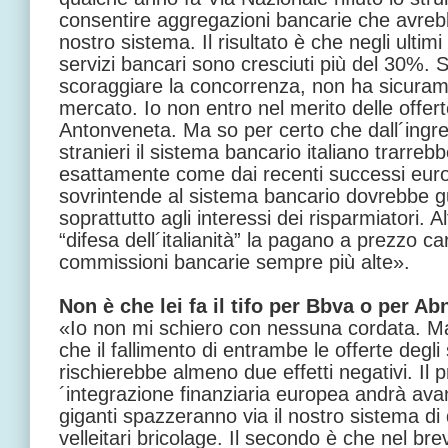
consentire aggregazioni bancarie che avrebb
nostro sistema. Il risultato è che negli ultimi
servizi bancari sono cresciuti più del 30%. 
scoraggiare la concorrenza, non ha sicuram
mercato. Io non entro nel merito delle offer
Antonveneta. Ma so per certo che dall´ingre
stranieri il sistema bancario italiano trarreb
esattamente come dai recenti successi europ
sovrintende al sistema bancario dovrebbe 
soprattutto agli interessi dei risparmiatori. 
“difesa dell´italianità” la pagano a prezzo ca
commissioni bancarie sempre più alte».
Non è che lei fa il tifo per Bbva o per Ab
«Io non mi schiero con nessuna cordata. 
che il fallimento di entrambe le offerte degli
rischierebbe almeno due effetti negativi. Il 
´integrazione finanziaria europea andrà avan
giganti spazzeranno via il nostro sistema di
velleitari bricolage. Il secondo è che nel b