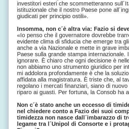
investitori esteri che scommetteranno sull´It
istituzionale che il nostro Paese pone all´in
giudicati per principio ostili».
Insomma, non c´è altra via: Fazio si dev
«Io penso che il governatore dovrebbe trar
evidente clima di sfiducia che emerge tra gl
anche a via Nazionale e mette in grave imb
Paese sulla grande stampa internazionale. I
ignorare. È chiaro che ogni decisione è nel
non abbiamo uno strumento giuridico per in
mi addolora profondamente è che la soluzio
affidata alla magistratura. È triste che, al tav
regolano i mercati finanziari, siano di nuovo 
riparo ai guasti. Per fortuna, la Consob ha
Non c´è stato anche un eccesso di timide
nel chiedere conto a Fazio dei suoi com
timidezza non nasce dall´imbarazzo di tro
legame tra l´Unipol di Consorte e i prota