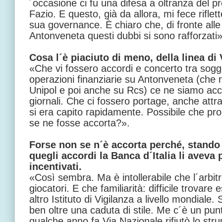
´occasione ci fu una difesa a oltranza del p
Fazio. E questo, già da allora, mi fece riflett
sua governance. È chiaro che, di fronte alle
Antonveneta questi dubbi si sono rafforzati»
Cosa l´è piaciuto di meno, della linea di
«Che vi fossero accordi e concerto tra sogget
operazioni finanziarie su Antonveneta (che 
Unipol e poi anche su Rcs) ce ne siamo accor
giornali. Che ci fossero portage, anche attr
si era capito rapidamente. Possibile che pro
se ne fosse accorta?».
Forse non se n´è accorta perché, stando a
quegli accordi la Banca d´Italia li avev
incentivati.
«Così sembra. Ma è intollerabile che l´arbitro
giocatori. E che familiarità: difficile trovare
altro Istituto di Vigilanza a livello mondial
ben oltre una caduta di stile. Me c´è un pun
qualche anno fa Via Nazionale rifiutò lo st