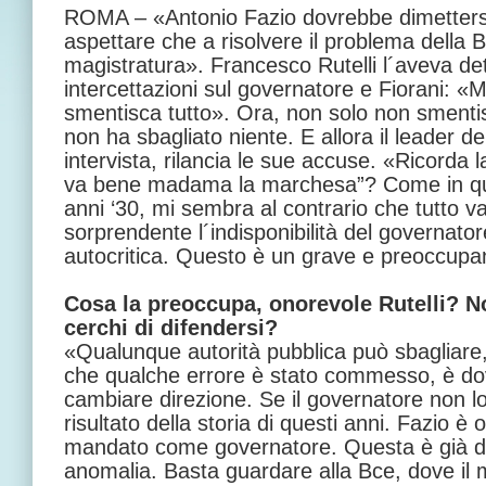
ROMA – «Antonio Fazio dovrebbe dimetter
aspettare che a risolvere il problema della B
magistratura». Francesco Rutelli l´aveva de
intercettazioni sul governatore e Fiorani: «
smentisca tutto». Ora, non solo non smenti
non ha sbagliato niente. E allora il leader d
intervista, rilancia le sue accuse. «Ricorda 
va bene madama la marchesa”? Come in que
anni ‘30, mi sembra al contrario che tutto 
sorprendente l´indisponibilità del governato
autocritica. Questo è un grave e preoccup
Cosa la preoccupa, onorevole Rutelli? N
cerchi di difendersi?
«Qualunque autorità pubblica può sbagliare
che qualche errore è stato commesso, è do
cambiare direzione. Se il governatore non lo 
risultato della storia di questi anni. Fazio è
mandato come governatore. Questa è già di
anomalia. Basta guardare alla Bce, dove il