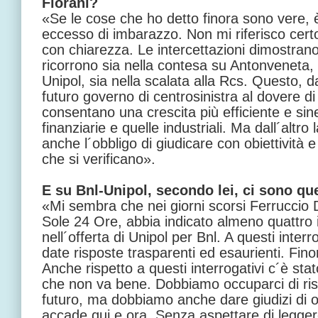
Fiorani?
«Se le cose che ho detto finora sono vere, 
eccesso di imbarazzo. Non mi riferisco cert
con chiarezza. Le intercettazioni dimostran
ricorrono sia nella contesa su Antonveneta, 
Unipol, sia nella scalata alla Rcs. Questo, d
futuro governo di centrosinistra al dovere di
consentano una crescita più efficiente e siner
finanziarie e quelle industriali. Ma dall´altro
anche l´obbligo di giudicare con obiettività e
che si verificano».
E su Bnl-Unipol, secondo lei, ci sono q
«Mi sembra che nei giorni scorsi Ferruccio De
Sole 24 Ore, abbia indicato almeno quattro in
nell´offerta di Unipol per Bnl. A questi inter
date risposte trasparenti ed esaurienti. Fin
Anche rispetto a questi interrogativi c´è sta
che non va bene. Dobbiamo occuparci di risc
futuro, ma dobbiamo anche dare giudizi di o
accade qui e ora. Senza aspettare di legger