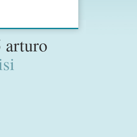
 arturo
isi