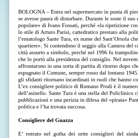
BOLOGNA – Entra nel supermercato in punta di piedi
se avesse paura di disturbare. Durante le soste il s
popolare» di Ivano Fossati, perché «la ripetizione cre
lo stile di Arturo Parisi, cattedratico prestato alla pol
l’ematologo Sante Tura, ex nume del Sant’Orsola che 
quartiere». Si contendono il seggio alla Camera del co
città assurto a simbolo, perché nel 1996 fu trampoli
che lo portò alla presidenza del consiglio. Nel novem
affrontarono in una sorta di partita di ritorno dopo 
espugnato il Comune, sempre rosso dal lontano 1945. 
gli sfidanti ritornano incardinati in ruoli che hanno con
L’ex consigliere politico di Romano Prodi è il numer
dell’asinello. Sante Tura è una stella del Policlinic
pubblicazioni e una perizia in difesa del «pirata» Pan
politica e l’ha trovata succosa.
Consigliere del Guazza
E’ entrato nel gotha dei sette consiglieri del sind