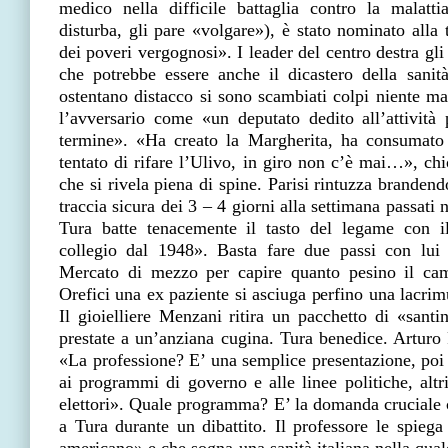
medico nella difficile battaglia contro la malat
disturba, gli pare «volgare»), è stato nominato alla 
dei poveri vergognosi». I leader del centro destra gl
che potrebbe essere anche il dicastero della sanit
ostentano distacco si sono scambiati colpi niente m
l’avversario come «un deputato dedito all’attività 
termine». «Ha creato la Margherita, ha consumato 
tentato di rifare l’Ulivo, in giro non c’è mai…», c
che si rivela piena di spine. Parisi rintuzza branden
traccia sicura dei 3 – 4 giorni alla settimana passati 
Tura batte tenacemente il tasto del legame con il
collegio dal 1948». Basta fare due passi con lui p
Mercato di mezzo per capire quanto pesino il cami
Orefici una ex paziente si asciuga perfino una lacrimu
Il gioielliere Menzani ritira un pacchetto di «santin
prestate a un’anziana cugina. Tura benedice. Arturo P
«La professione? E’ una semplice presentazione, poi
ai programmi di governo e alle linee politiche, altr
elettori». Quale programma? E’ la domanda cruciale ch
a Tura durante un dibattito. Il professore le spieg