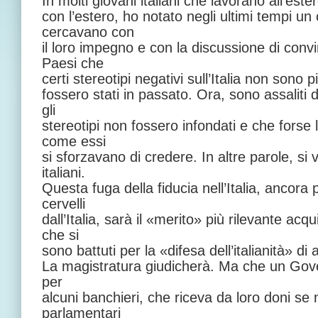
In molti giovani italiani che lavorano all’ester
con l’estero, ho notato negli ultimi tempi 
cercavano con
il loro impegno e con la discussione di convinc
Paesi che
certi stereotipi negativi sull’Italia non sono pi
fossero stati in passato. Ora, sono assaliti 
gli
stereotipi non fossero infondati e che forse l’
come essi
si sforzavano di credere. In altre parole, s
italiani.
Questa fuga della fiducia nell’Italia, ancora 
cervelli
dall’Italia, sarà il «merito» più rilevante ac
che si
sono battuti per la «difesa dell’italianità» d
La magistratura giudicherà. Ma che un Gove
per
alcuni banchieri, che riceva da loro doni se 
parlamentari