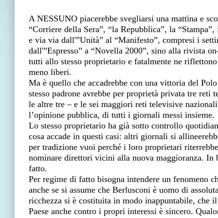
A NESSUNO piacerebbe svegliarsi una mattina e scoprir
“Corriere della Sera”, “la Repubblica”, la “Stampa”, 
e via via dall'”Unità” al “Manifesto”, compresi i setti
dall'”Espresso” a “Novella 2000”, sino alla rivista 
tutti allo stesso proprietario e fatalmente ne rifletto
meno liberi.
Ma è quello che accadrebbe con una vittoria del Polo 
stesso padrone avrebbe per proprietà privata tre reti t
le altre tre – e le sei maggiori reti televisive naziona
l’opinione pubblica, di tutti i giornali messi insieme.
Lo stesso proprietario ha già sotto controllo quotidian
cosa accade in questi casi: altri giornali si allineereb
per tradizione vuoi perché i loro proprietari riterrebbe
nominare direttori vicini alla nuova maggioranza. In 
fatto.
Per regime di fatto bisogna intendere un fenomeno che
anche se si assume che Berlusconi è uomo di assoluta 
ricchezza si è costituita in modo inappuntabile, che il
Paese anche contro i propri interessi è sincero. Qual