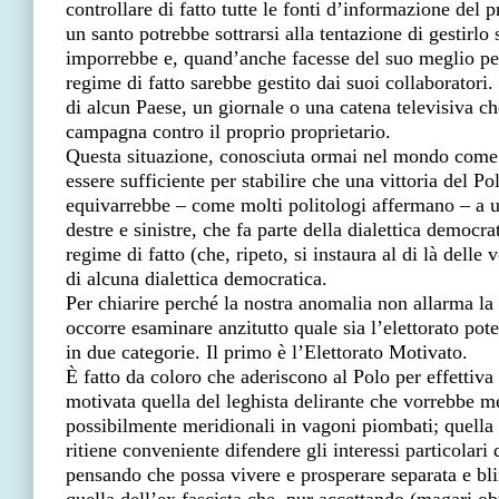
controllare di fatto tutte le fonti d’informazione del 
un santo potrebbe sottrarsi alla tentazione di gestirlo
imporrebbe e, quand’anche facesse del suo meglio per s
regime di fatto sarebbe gestito dai suoi collaboratori.
di alcun Paese, un giornale o una catena televisiva 
campagna contro il proprio proprietario.
Questa situazione, conosciuta ormai nel mondo come 
essere sufficiente per stabilire che una vittoria del P
equivarrebbe – come molti politologi affermano – a u
destre e sinistre, che fa parte della dialettica democra
regime di fatto (che, ripeto, si instaura al di là delle 
di alcuna dialettica democratica.
Per chiarire perché la nostra anomalia non allarma la
occorre esaminare anzitutto quale sia l’elettorato pote
in due categorie. Il primo è l’Elettorato Motivato.
È fatto da coloro che aderiscono al Polo per effettiv
motivata quella del leghista delirante che vorrebbe m
possibilmente meridionali in vagoni piombati; quella 
ritiene conveniente difendere gli interessi particolari
pensando che possa vivere e prosperare separata e bl