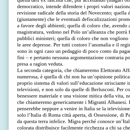
quella dell’ex fascista che, pur accettando (magari ob
democratico, intende difendere i propri valori naziona
revisione radicale della storia del Novecento; quella 
(giustamente) che le eventuali defiscalizzazioni prom
a favore degli abbienti; quella di coloro che, avendo 
magistratura, vedono nel Polo un’alleanza che porrà 
pubblici ministeri; quella di coloro che non vogliono 
le aree depresse. Per tutti costoro l’anomalia e il reg
sono in ogni caso un pedaggio di poco conto da pagare
fini – e pertanto nessuna argomentazione contraria p
presa a ragion veduta.
La seconda categoria, che chiameremo Elettorato Affa
numerosa, è quella di chi non ha un’opinione politica
proprio sistema di valori sull’educazione strisciante 
televisioni, e non solo da quelle di Berlusconi. Per c
benessere materiale e una visione mitica della vita, n
che chiameremo genericamente i Migranti Albanesi. 
penserebbe neppure a venire in Italia se la television
solo l’Italia di Roma città aperta, di Ossessione, di P
da questa terra infelice. Migra perché conosce un’Itali
colorata distribuisce facilmente ricchezza a chi sa ch