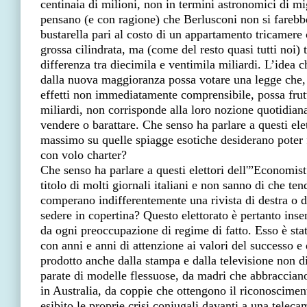
centinaia di milioni, non in termini astronomici di mig
pensano (e con ragione) che Berlusconi non si fareb
bustarella pari al costo di un appartamento tricamere
grossa cilindrata, ma (come del resto quasi tutti noi) 
differenza tra diecimila e ventimila miliardi. L’idea 
dalla nuova maggioranza possa votare una legge che, 
effetti non immediatamente comprensibile, possa frut
miliardi, non corrisponde alla loro nozione quotidian
vendere o barattare. Che senso ha parlare a questi elet
massimo su quelle spiagge esotiche desiderano poter 
con volo charter?
Che senso ha parlare a questi elettori dell'”Economis
titolo di molti giornali italiani e non sanno di che te
comperano indifferentemente una rivista di destra o di
sedere in copertina? Questo elettorato è pertanto insen
da ogni preoccupazione di regime di fatto. Esso è stat
con anni e anni di attenzione ai valori del successo e d
prodotto anche dalla stampa e dalla televisione non di
parate di modelle flessuose, da madri che abbracciano
in Australia, da coppie che ottengono il riconoscimen
esibito le proprie crisi coniugali davanti a una telec