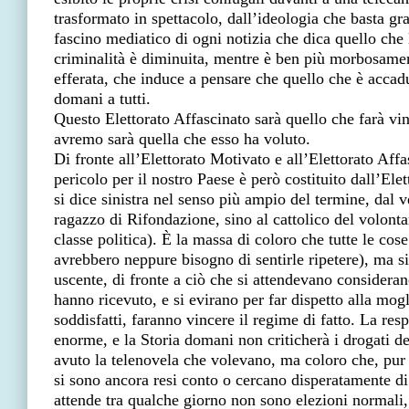
trasformato in spettacolo, dall’ideologia che basta gra
fascino mediatico di ogni notizia che dica quello che 
criminalità è diminuita, mentre è ben più morbosament
efferata, che induce a pensare che quello che è accad
domani a tutti.
Questo Elettorato Affascinato sarà quello che farà vinc
avremo sarà quella che esso ha voluto.
Di fronte all’Elettorato Motivato e all’Elettorato Affa
pericolo per il nostro Paese è però costituito dall’Ele
si dice sinistra nel senso più ampio del termine, dal 
ragazzo di Rifondazione, sino al cattolico del volontar
classe politica). È la massa di coloro che tutte le cos
avrebbero neppure bisogno di sentirle ripetere), ma s
uscente, di fronte a ciò che si attendevano considera
hanno ricevuto, e si evirano per far dispetto alla mogl
soddisfatti, faranno vincere il regime di fatto. La res
enorme, e la Storia domani non criticherà i drogati d
avuto la telenovela che volevano, ma coloro che, pur 
si sono ancora resi conto o cercano disperatamente di
attende tra qualche giorno non sono elezioni normal