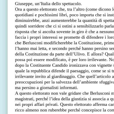
Giuseppe, un’Italia dello spettacolo.
Ora a questo elettorato che, tra l’altro (come dicono l
quotidiani e pochissimi libri, poco importa che si ins
diminuirebbe, anzi aumenterebbe la quantità di spettac
quindi sorridere che ci si ostini a sensibilizzarlo parl
risposta che si ascolta sovente in giro è che a nessun
faccia i propri interessi se promette di difendere i lor
che Berlusconi modificherebbe la Costituzione, prim
l’hanno mai letta, e secondo perché hanno persino sen
della Costituzione da parte dell’Ulivo. E allora? Qual
possa poi essere modificato, è per loro irrilevante. 
dopo la Costituente Candido ironizzava con vignette s
quale la repubblica difende il paesaggio, come se si tr
irrilevante invito al giardinaggio. Che quell’articolo 
preoccupazioni per la salvezza dell’ambiente sfuggiv
ma persino a giornalisti informati.
A questo elettorato non vale gridare che Berlusconi 
magistrati, perché l’idea della giustizia si associa a q
nei propri affari privati. Questo elettorato afferma 
ricco almeno non ruberebbe perché concepisce la corr