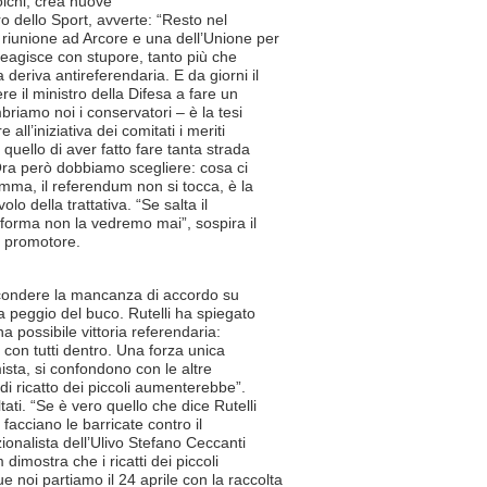
olchi, crea nuove
ro dello Sport, avverte: “Resto nel
riunione ad Arcore e una dell’Unione per
 reagisce con stupore, tanto più che
deriva antireferendaria. E da giorni il
e il ministro della Difesa a fare un
briamo noi i conservatori – è la tesi
all’iniziativa dei comitati i meriti
quello di aver fatto fare tanta strada
. Ora però dobbiamo scegliere: cosa ci
mma, il referendum non si tocca, è la
lo della trattativa. “Se salta il
iforma non la vedremo mai”, sospira il
o promotore.
condere la mancanza di accordo su
ia peggio del buco. Rutelli ha spiegato
na possibile vittoria referendaria:
 con tutti dentro. Una forza unica
formista, si confondono con le altre
 di ricatto dei piccoli aumenterebbe”.
ti. “Se è vero quello che dice Rutelli
 facciano le barricate contro il
zionalista dell’Ulivo Stefano Ceccanti
 dimostra che i ricatti dei piccoli
noi partiamo il 24 aprile con la raccolta