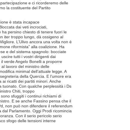
partecipazione e ci ricorderemo delle
mo la costituente del Partito
Unione è stata incapace
loccata dai veti incrociati,
 ha persino chiesto di tenere fuori le
È un iter troppo lungo, dà ossigeno al
igliore. L’Ulivo ancora una volta non è
timone riformista” alla coalizione. Ha
cese e del sistema spagnolo: bocciate
cire tutti i vostri dirigenti dai
o il verde Angelo Bonelli a proporre
è al lavoro del ministro delle
odifica minimal dell’attuale legge. A
segreteria della Quercia. E l’umore era
ai ricatti dei partiti minori. Anche
a tuonato. Con qualche perplessità i Ds
inistro Chiti, troppo
ono sfuggiti i continui richiami di
inistro. E se anche Fassino pensa che il
Pd, non può non difendere il referendum
a dal Parlamento. Oggi Prodi ricomincia
ioranza. Con il serio pericolo serio
esco sfogo delle tensioni interne