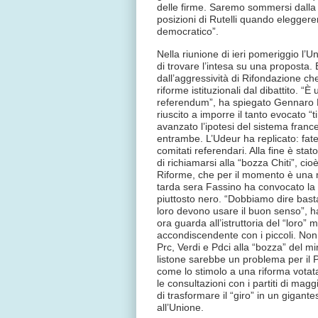
delle firme. Saremo sommersi dalla 
posizioni di Rutelli quando eleggere
democratico”.
Nella riunione di ieri pomeriggio l’
di trovare l’intesa su una proposta. B
dall’aggressività di Rifondazione che
riforme istituzionali dal dibattito. “
referendum”, ha spiegato Gennaro M
riuscito a imporre il tanto evocato “
avanzato l’ipotesi del sistema fran
entrambe. L’Udeur ha replicato: fate us
comitati referendari. Alla fine è stat
di richiamarsi alla “bozza Chiti”, cio
Riforme, che per il momento è una m
tarda sera Fassino ha convocato la 
piuttosto nero. “Dobbiamo dire basta 
loro devono usare il buon senso”, h
ora guarda all’istruttoria del “loro” m
accondiscendente con i piccoli. Non s
Prc, Verdi e Pdci alla “bozza” del m
listone sarebbe un problema per il 
come lo stimolo a una riforma votat
le consultazioni con i partiti di magg
di trasformare il “giro” in un gigant
all’Unione.