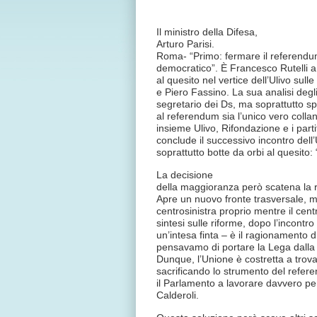
Il ministro della Difesa,
Arturo Parisi.
Roma- “Primo: fermare il referendum
democratico”. È Francesco Rutelli a 
al quesito nel vertice dell’Ulivo sul
e Piero Fassino. La sua analisi degli
segretario dei Ds, ma soprattutto s
al referendum sia l’unico vero collan
insieme Ulivo, Rifondazione e i partiti
conclude il successivo incontro dell’
soprattutto botte da orbi al quesito:
La decisione
della maggioranza però scatena la ra
Apre un nuovo fronte trasversale, me
centrosinistra proprio mentre il cen
sintesi sulle riforme, dopo l’incontr
un’intesa finta – è il ragionamento d
pensavamo di portare la Lega dalla 
Dunque, l’Unione è costretta a trovar
sacrificando lo strumento del refer
il Parlamento a lavorare davvero per
Calderoli.