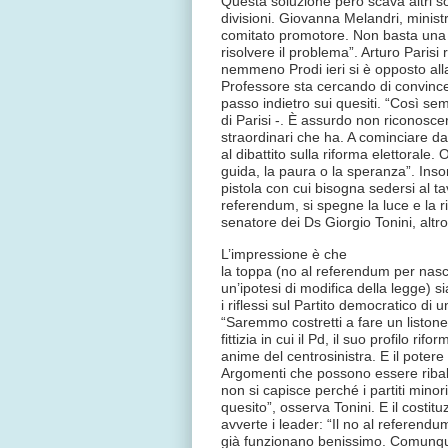
Questa soluzione però scava altri s
divisioni. Giovanna Melandri, minist
comitato promotore. Non basta una 
risolvere il problema”. Arturo Parisi
nemmeno Prodi ieri si è opposto alla 
Professore sta cercando di convincer
passo indietro sui quesiti. “Così sem
di Parisi -. È assurdo non riconoscere 
straordinari che ha. A cominciare da 
al dibattito sulla riforma elettorale
guida, la paura o la speranza”. Inso
pistola con cui bisogna sedersi al tavo
referendum, si spegne la luce e la r
senatore dei Ds Giorgio Tonini, altr
L’impressione è che
la toppa (no al referendum per nas
un’ipotesi di modifica della legge) s
i riflessi sul Partito democratico di u
“Saremmo costretti a fare un listone
fittizia in cui il Pd, il suo profilo ri
anime del centrosinistra. E il potere
Argomenti che possono essere ribalta
non si capisce perché i partiti minori
quesito”, osserva Tonini. E il costitu
avverte i leader: “Il no al referendum
già funzionano benissimo. Comunque 