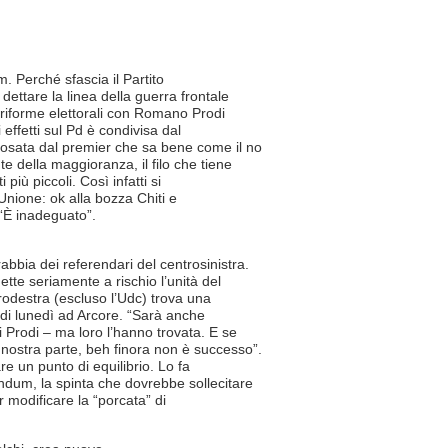
. Perché sfascia il Partito
dettare la linea della guerra frontale
le riforme elettorali con Romano Prodi
 effetti sul Pd è condivisa dal
posata dal premier che sa bene come il no
te della maggioranza, il filo che tiene
 più piccoli. Così infatti si
Unione: ok alla bozza Chiti e
 “È inadeguato”.
bbia dei referendari del centrosinistra.
tte seriamente a rischio l’unità del
trodestra (escluso l’Udc) trova una
o di lunedì ad Arcore. “Sarà anche
i Prodi – ma loro l’hanno trovata. E se
nostra parte, beh finora non è successo”.
e un punto di equilibrio. Lo fa
endum, la spinta che dovrebbe sollecitare
 modificare la “porcata” di