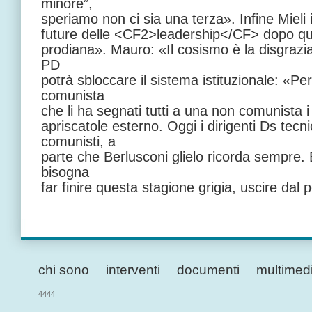
minore”,
speriamo non ci sia una terza». Infine Mieli i
future delle <CF2>leadership</CF> dopo que
prodiana». Mauro: «Il cosismo è la disgrazia d
PD
potrà sbloccare il sistema istituzionale: «Per
comunista
che li ha segnati tutti a una non comunista 
apriscatole esterno. Oggi i dirigenti Ds tec
comunisti, a
parte che Berlusconi glielo ricorda sempre. È
bisogna
far finire questa stagione grigia, uscire da
chi sono
interventi
documenti
multimed
4444