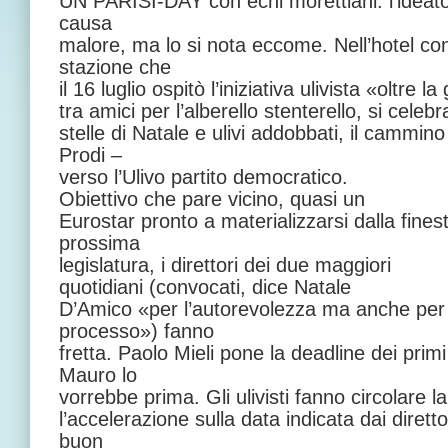
UN PARISI-DAY con echi morettiani: l’ideator
causa
malore, ma lo si nota eccome. Nell’hotel con 
stazione che
il 16 luglio ospitò l’iniziativa ulivista «oltre
tra amici per l’alberello stenterello, si celebra
stelle di Natale e ulivi addobbati, il cammin
Prodi –
verso l’Ulivo partito democratico.
Obiettivo che pare vicino, quasi un
Eurostar pronto a materializzarsi dalla finestr
prossima
legislatura, i direttori dei due maggiori
quotidiani (convocati, dice Natale
D’Amico «per l’autorevolezza ma anche per il
processo») fanno
fretta. Paolo Mieli pone la deadline dei prim
Mauro lo
vorrebbe prima. Gli ulivisti fanno circolare 
l’accelerazione sulla data indicata dai diretto
buon