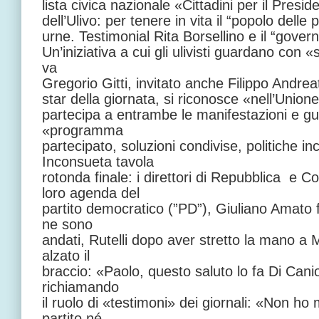
lista civica nazionale «Cittadini per il Pres
dell’Ulivo: per tenere in vita il “popolo delle 
urne. Testimonial Rita Borsellino e il “governat
Un’iniziativa a cui gli ulivisti guardano con 
va
Gregorio Gitti, invitato anche Filippo Andrea
star della giornata, si riconosce «nell’Union
partecipa a entrambe le manifestazioni e g
«programma
partecipato, soluzioni condivise, politiche in
Inconsueta tavola
rotonda finale: i direttori di Repubblica e Co
loro agenda del
partito democratico (”PD”), Giuliano Amato 
ne sono
andati, Rutelli dopo aver stretto la mano a 
alzato il
braccio: «Paolo, questo saluto lo fa Di Ca
richiamando
il ruolo di «testimoni» dei giornali: «Non ho
partito né