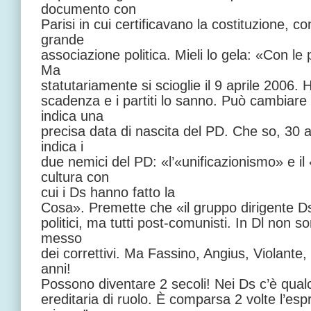
documento con
Parisi in cui certificavano la costituzione, co
grande
associazione politica. Mieli lo gela: «Con le 
Ma
statutariamente si scioglie il 9 aprile
2006. 
scadenza e i partiti lo sanno. Può cambiare l
indica una
precisa data di nascita del PD. Che so, 30 
indica i
due nemici del PD: «l’«unificazionismo» e il
cultura con
cui i Ds hanno fatto
la
Cosa
». Premette che «il gruppo dirigente Ds 
politici, ma tutti post-comunisti. In Dl non s
messo
dei correttivi. Ma Fassino, Angius, Violante,
anni!
Possono diventare 2 secoli! Nei Ds c’è qual
ereditaria di ruolo. È comparsa 2 volte l’espr