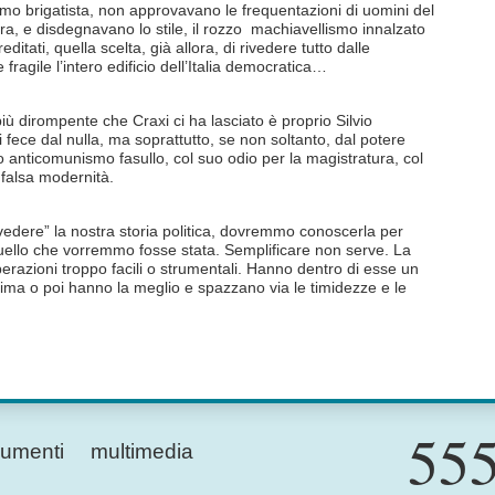
ismo brigatista, non approvavano le frequentazioni di uomini del
stra, e disdegnavano lo stile, il rozzo machiavellismo innalzato
reditati, quella scelta, già allora, di rivedere tutto dalle
ragile l’intero edificio dell’Italia democratica…
iù dirompente che Craxi ci ha lasciato è proprio Silvio
 fece dal nulla, ma soprattutto, se non soltanto, dal potere
uo anticomunismo fasullo, col suo odio per la magistratura, col
falsa modernità.
vedere” la nostra storia politica, dovremmo conoscerla per
uello che vorremmo fosse stata. Semplificare non serve. La
perazioni troppo facili o strumentali. Hanno dentro di esse un
prima o poi hanno la meglio e spazzano via le timidezze e le
555
umenti
multimedia