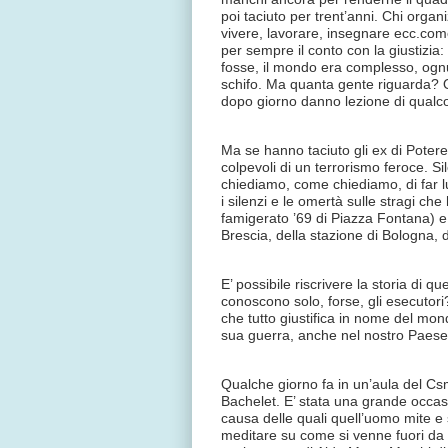
poi taciuto per trent’anni. Chi organ
vivere, lavorare, insegnare ecc.com
per sempre il conto con la giustizia
fosse, il mondo era complesso, ognun
schifo. Ma quanta gente riguarda? 
dopo giorno danno lezione di qualc
Ma se hanno taciuto gli ex di Potere 
colpevoli di un terrorismo feroce. Si
chiediamo, come chiediamo, di far l
i silenzi e le omertà sulle stragi ch
famigerato ’69 di Piazza Fontana) e o
Brescia, della stazione di Bologna, d
E’ possibile riscrivere la storia di q
conoscono solo, forse, gli esecutor
che tutto giustifica in nome del mo
sua guerra, anche nel nostro Paes
Qualche giorno fa in un’aula del Csm 
Bachelet. E’ stata una grande occasi
causa delle quali quell’uomo mite e
meditare su come si venne fuori da qu