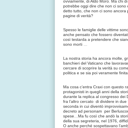
ovviamente, di Aldo Moro. Ma chi di n
potrebbe oggi dire che non ci sono 
detto tutto, che non ci sono ancora
pagine di verità?
Spesso le famiglie delle vittime sono
anche pensato che fossero diventat
così testarda a pretendere che siano t
sono morti …
La nostra storia ha ancora molte, gr
banchieri del Vaticano che lavoravan
cercare di scoprire la verità su come
politica e se sia poi veramente finita
Ma cosa c’entra Craxi con questo r
protagonisti in quegli anni della st
durante la replica al congresso dei Ds
fra l’altro cercato di dividere in due
seconda in cui diventò improvvisamente
decreto ad personam per Berlusconi, 
spese…Ma fu così che andò la storia
della sua segreteria, nel 1976, diff
O anche perché sospettavano l’ambig