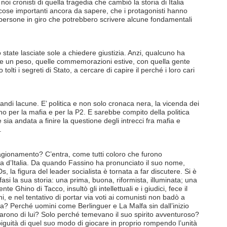
oi cronisti di quella tragedia che cambiò la storia di Italia
cose importanti ancora da sapere, che i protagonisti hanno
 persone in giro che potrebbero scrivere alcune fondamentali
 state lasciate sole a chiedere giustizia. Anzi, qualcuno ha
e un peso, quelle commemorazioni estive, con quella gente
olti i segreti di Stato, a cercare di capire il perché i loro cari
andi lacune. E’ politica e non solo cronaca nera, la vicenda dei
o per la mafia e per la P2. E sarebbe compito della politica
 sia andata a finire la questione degli intrecci fra mafia e
.
agionamento? C’entra, come tutti coloro che furono
oria d’Italia. Da quando Fassino ha pronunciato il suo nome,
, la figura del leader socialista è tornata a far discutere. Si è
 fasi la sua storia: una prima, buona, riformista, illuminata; una
 Ghino di Tacco, insultò gli intellettuali e i giudici, fece il
e nel tentativo di portar via voti ai comunisti non badò a
? Perché uomini come Berlinguer e La Malfa sin dall’inizio
idarono di lui? Solo perché temevano il suo spirito avventuroso?
uità di quel suo modo di giocare in proprio rompendo l’unità