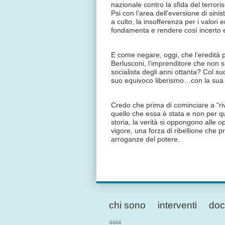
nazionale contro la sfida del terror
Psi con l’area dell’eversione di sini
a culto, la insofferenza per i valori e
fondamenta e rendere così incerto e f
E come negare, oggi, che l’eredità p
Berlusconi, l’imprenditore che non si
socialista degli anni ottanta? Col s
suo equivoco liberismo…con la sua 
Credo che prima di cominciare a “ri
quello che essa è stata e non per q
storia, la verità si oppongono alle o
vigore, una forza di ribellione che 
arroganze del potere.
chi sono
interventi
doc
4444