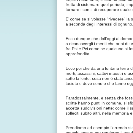
fretta di sistemare quel periodo, imp
tornare i conti, di recuperare qualco
E’ come se si volesse “rivedere” la s
a seconda degli interessi di ognuno
Ecco dunque che dall’oggi al domani n
a riconoscergli i meriti che anni di
fra Psi e Pci come se qualcuno si fo
approfondita.
Ecco poi che da una lontana terra di
morti, assassini, cattivi maestri e a
sotto la lente: cosa non è stato anco
taciuto e dove sono e che fanno oggi
Paradossalmente, e senza che fosse n
scritte hanno punti in comune, si sf
accetta suddivisioni nette: come il 
solleciti subito altri, nella memoria 
Prendiamo ad esempio l’orrenda stor
manchi ancora per renderne il quadr