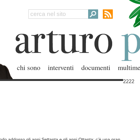
chi sono
interventi
documenti
multime
2222
o addosso gli anni Settanta e gli anni Ottanta: c’è una gran