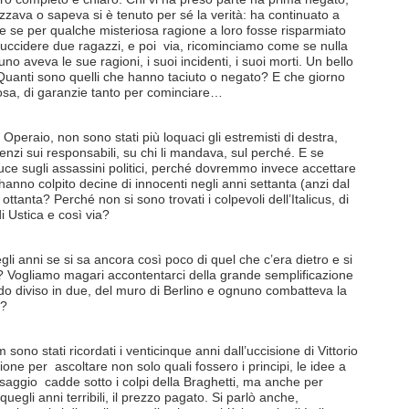
izzava o sapeva si è tenuto per sé la verità: ha continuato a
e se per qualche misteriosa ragione a loro fosse risparmiato
: uccidere due ragazzi, e poi via, ricominciamo come se nulla
o aveva le sue ragioni, i suoi incidenti, i suoi morti. Un bello
Quanti sono quelli che hanno taciuto o negato? E che giorno
osa, di garanzie tanto per cominciare…
Operaio, non sono stati più loquaci gli estremisti di destra,
lenzi sui responsabili, su chi li mandava, sul perché. E se
uce sugli assassini politici, perché dovremmo invece accettare
e hanno colpito decine di innocenti negli anni settanta (anzi dal
ttanta? Perché non si sono trovati i colpevoli dell’Italicus, di
i Ustica e così via?
uegli anni se si sa ancora così poco di quel che c’era dietro e si
i? Vogliamo magari accontentarci della grande semplificazione
ndo diviso in due, del muro di Berlino e ognuno combatteva la
e?
sono stati ricordati i venticinque anni dall’uccisione di Vittorio
one per ascoltare non solo quali fossero i principi, le idee a
 saggio cadde sotto i colpi della Braghetti, ma anche per
egli anni terribili, il prezzo pagato. Si parlò anche,