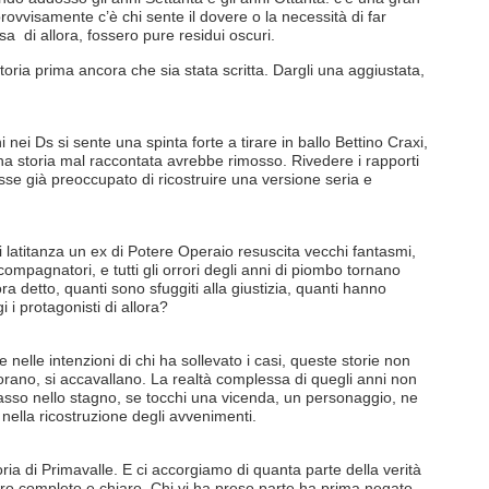
rovvisamente c’è chi sente il dovere o la necessità di far
sa di allora, fossero pure residui oscuri.
toria prima ancora che sia stata scritta. Dargli una aggiustata,
.
ei Ds si sente una spinta forte a tirare in ballo Bettino Craxi,
 una storia mal raccontata avrebbe rimosso. Rivedere i rapporti
sse già preoccupato di ricostruire una versione seria e
 latitanza un ex di Potere Operaio resuscita vecchi fantasmi,
ccompagnatori, e tutti gli orrori degli anni di piombo tornano
ra detto, quanti sono sfuggiti alla giustizia, quanti hanno
 i protagonisti di allora?
elle intenzioni di chi ha sollevato i casi, queste storie non
iorano, si accavallano. La realtà complessa di quegli anni non
sasso nello stagno, se tocchi una vicenda, un personaggio, ne
e nella ricostruzione degli avvenimenti.
ia di Primavalle. E ci accorgiamo di quanta parte della verità
o completo e chiaro. Chi vi ha preso parte ha prima negato,