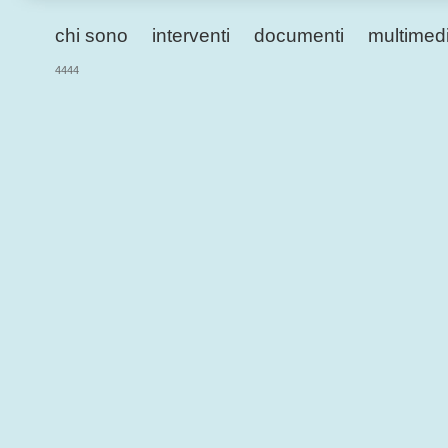
chi sono
interventi
documenti
multimed
4444