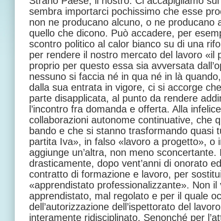
Strano Paese, il nostro. Ci accapigliamo sul
sembra importarci pochissimo che esse pro
non ne producano alcuno, o ne producano a
quello che dicono. Può accadere, per esemp
scontro politico al calor bianco su di una ri
per rendere il nostro mercato del lavoro «il 
proprio per questo essa sia avversata dall’
nessuno si faccia né in qua né in là quando
dalla sua entrata in vigore, ci si accorge ch
parte disapplicata, al punto da rendere addirit
l’incontro fra domanda e offerta. Alla infelic
collaborazioni autonome continuative, che q
bando e che si stanno trasformando quasi tu
partita Iva», in falso «lavoro a progetto», o 
aggiunge un’altra, non meno sconcertante. 
drasticamente, dopo vent’anni di onorato ed e
contratto di formazione e lavoro, per sostituir
«apprendistato professionalizzante». Non il
apprendistato, mal regolato e per il quale o
dell’autorizzazione dell’ispettorato del lavo
interamente ridisciplinato. Senonché per l’a