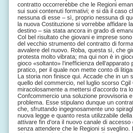
contratto occorrerebbe che le Regioni eman
sui suoi contenuti formativi; e si dà il caso
nessuna di esse – sì, proprio nessuna di que
la nuova Costituzione si vorrebbe affidare l
destino – sia stata ancora in grado di emana
Col bel risultato che giovani e imprese sono
del vecchio strumento del contratto di form
avvalere del nuovo. Roba, questa sì, che gi
protesta molto vibrata; ma qui non è in gioco
gioco «soltanto» l’inefficienza dell’apparato 
pratico, per il quale non mette conto di litiga
La storia non finisce qui. Accade che in un 
quello del commercio, nel luglio scorso Cgil 
miracolosamente a mettersi d’accordo tra l
Confcommercio una soluzione provvisoria e
problema. Esse stipulano dunque un contratt
che, sfruttando ingegnosamente uno spiragli
nuova legge e quanto resta utilizzabile dell
attivare fin d’ora il nuovo canale di accesso 
senza attendere che le Regioni si sveglino. 