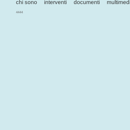
chi sono
interventi
documenti
multimed
4444