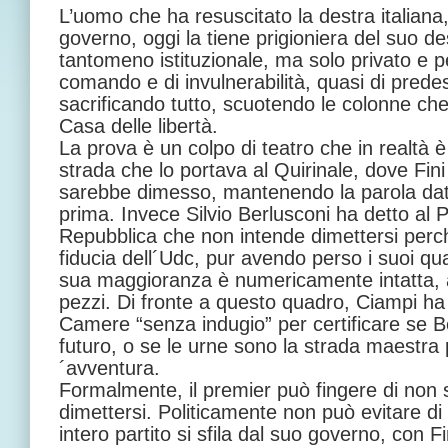
L’uomo che ha resuscitato la destra italiana,
governo, oggi la tiene prigioniera del suo de
tantomeno istituzionale, ma solo privato e p
comando e di invulnerabilità, quasi di prede
sacrificando tutto, scuotendo le colonne che
Casa delle libertà.
La prova è un colpo di teatro che in realtà 
strada che lo portava al Quirinale, dove Fini 
sarebbe dimesso, mantenendo la parola data
prima. Invece Silvio Berlusconi ha detto al 
Repubblica che non intende dimettersi perc
fiducia dell´Udc, pur avendo perso i suoi qua
sua maggioranza è numericamente intatta, 
pezzi. Di fronte a questo quadro, Ciampi ha r
Camere “senza indugio” per certificare se 
futuro, o se le urne sono la strada maestra p
´avventura.
Formalmente, il premier può fingere di non s
dimettersi. Politicamente non può evitare d
intero partito si sfila dal suo governo, con F