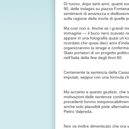
Di nuovo, dopo tanti anni, quanti son
90, delle indagini su piazza Fontana,
sentimenti di amarezza e disillusion
sulla ragione della morte di quelle 
Ma così non è. Anche se i grandi me
immagine — il buco nero scavato nel
appare in una fotografia quasi un’ic
ricordato che quasi dieci anni d’i
organizzarono la strage e confermato
Stato portatori di un progetto polit
nell’Italia della fine degli Anni 60.
Certamente la sentenza della Cassaz
imputati, seppur con una formula ch
Ma accanto a questo giudizio, che sco
motivazioni delle sentenze conferma
precedenti furono inequivocabilme
anche solo plausibili piste alternat
Pietro Valpreda.
Non va inoltre dimenticato che ora v