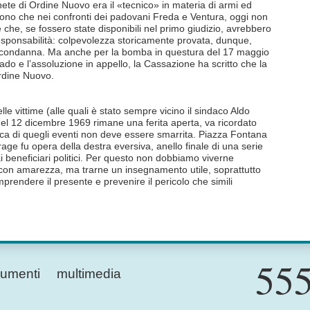
enete di Ordine Nuovo era il «tecnico» in materia di armi ed
ivono che nei confronti dei padovani Freda e Ventura, oggi non
che, se fossero state disponibili nel primo giudizio, avrebbero
responsabilità: colpevolezza storicamente provata, dunque,
a condanna. Ma anche per la bomba in questura del 17 maggio
do e l’assoluzione in appello, la Cassazione ha scritto che la
Ordine Nuovo.
lle vittime (alle quali è stato sempre vicino il sindaco Aldo
 quel 12 dicembre 1969 rimane una ferita aperta, va ricordato
ca di quegli eventi non deve essere smarrita. Piazza Fontana
age fu opera della destra eversiva, anello finale di una serie
ai beneficiari politici. Per questo non dobbiamo viverne
 con amarezza, ma trarne un insegnamento utile, soprattutto
prendere il presente e prevenire il pericolo che simili
555
umenti
multimedia