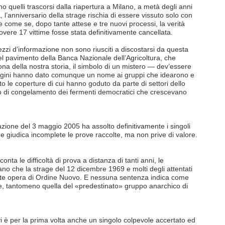
o quelli trascorsi dalla riapertura a Milano, a metà degli anni
 l’anniversario della strage rischia di essere vissuto solo con
e come se, dopo tante attese e tre nuovi processi, la verità
povere 17 vittime fosse stata definitivamente cancellata.
zzi d’informazione non sono riusciti a discostarsi da questa
 pavimento della Banca Nazionale dell’Agricoltura, che
ona della nostra storia, il simbolo di un mistero — dev’essere
ndagini hanno dato comunque un nome ai gruppi che idearono e
 le coperture di cui hanno goduto da parte di settori dello
ico di congelamento dei fermenti democratici che crescevano
ione del 3 maggio 2005 ha assolto definitivamente i singoli
e giudica incomplete le prove raccolte, ma non prive di valore.
nta le difficoltà di prova a distanza di tanti anni, le
no che la strage del 12 dicembre 1969 e molti degli attentati
nte opera di Ordine Nuovo. E nessuna sentenza indica come
ive, tantomeno quella del «predestinato» gruppo anarchico di
i è per la prima volta anche un singolo colpevole accertato ed