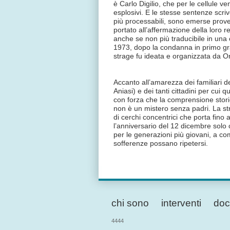
è Carlo Digilio, che per le cellule v
esplosivi. E le stesse sentenze scr
più processabili, sono emerse prove 
portato all’affermazione della loro 
anche se non più traducibile in un
1973, dopo la condanna in primo gra
strage fu ideata e organizzata da 
Accanto all’amarezza dei familiari de
Aniasi) e dei tanti cittadini per cui
con forza che la comprensione stori
non è un mistero senza padri. La str
di cerchi concentrici che porta fino 
l’anniversario del 12 dicembre solo
per le generazioni più giovani, a com
sofferenze possano ripetersi.
chi sono
interventi
doc
4444