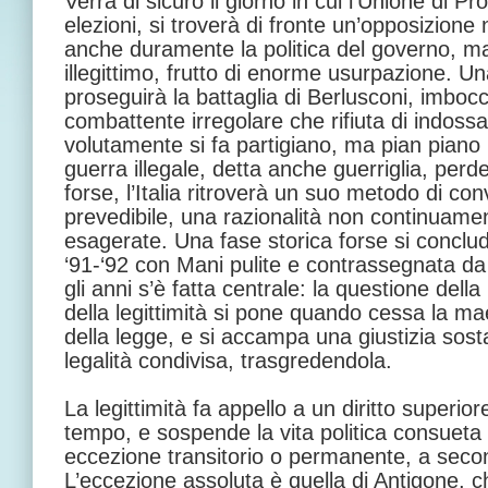
Verrà di sicuro il giorno in cui l’Unione di Pr
elezioni, si troverà di fronte un’opposizion
anche duramente la politica del governo, m
illegittimo, frutto di enorme usurpazione. Un
proseguirà la battaglia di Berlusconi, imboc
combattente irregolare che rifiuta di indossa
volutamente si fa partigiano, ma pian piano l
guerra illegale, detta anche guerriglia, perd
forse, l’Italia ritroverà un suo metodo di con
prevedibile, una razionalità non continuame
esagerate. Una fase storica forse si conclu
‘91-‘92 con Mani pulite e contrassegnata d
gli anni s’è fatta centrale: la questione della
della legittimità si pone quando cessa la ma
della legge, e si accampa una giustizia sost
legalità condivisa, trasgredendola.
La legittimità fa appello a un diritto superior
tempo, e sospende la vita politica consueta
eccezione transitorio o permanente, a secon
L’eccezione assoluta è quella di Antigone, ch