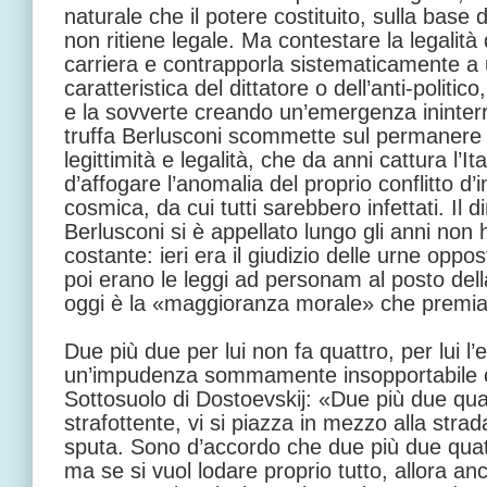
naturale che il potere costituito, sulla base d
non ritiene legale. Ma contestare la legali
carriera e contrapporla sistematicamente a u
caratteristica del dittatore o dell’anti-politic
e la sovverte creando un’emergenza ininterr
truffa Berlusconi scommette sul permanere 
legittimità e legalità, che da anni cattura l’It
d’affogare l’anomalia del proprio conflitto d’
cosmica, da cui tutti sarebbero infettati. Il di
Berlusconi si è appellato lungo gli anni non h
costante: ieri era il giudizio delle urne oppos
poi erano le leggi ad personam al posto della
oggi è la «maggioranza morale» che premia s
Due più due per lui non fa quattro, per lui 
un’impudenza sommamente insopportabile c
Sottosuolo di Dostoevskij: «Due più due qua
strafottente, vi si piazza in mezzo alla strad
sputa. Sono d’accordo che due più due quat
ma se si vuol lodare proprio tutto, allora a