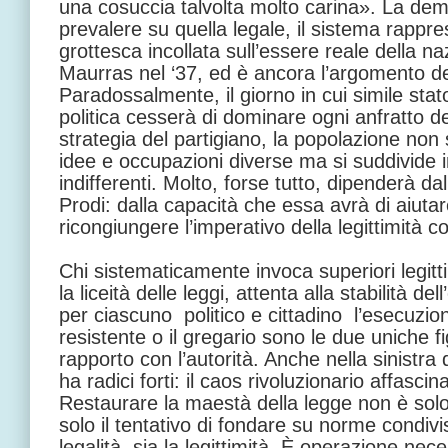
una cosuccia talvolta molto carina». La dem
prevalere su quella legale, il sistema rapp
grottesca incollata sull’essere reale della n
Maurras nel ‘37, ed è ancora l’argomento de
Paradossalmente, il giorno in cui simile stato
politica cesserà di dominare ogni anfratto de
strategia del partigiano, la popolazione non 
idee e occupazioni diverse ma si suddivide in 
indifferenti. Molto, forse tutto, dipenderà da
Prodi: dalla capacità che essa avrà di aiutare
ricongiungere l’imperativo della legittimità co
Chi sistematicamente invoca superiori legitti
la liceità delle leggi, attenta alla stabilità d
per ciascuno ­ politico e cittadino ­ l’esecuzio
resistente o il gregario sono le due uniche fig
rapporto con l’autorità. Anche nella sinistra
ha radici forti: il caos rivoluzionario affascin
Restaurare la maestà della legge non è solo
solo il tentativo di fondare su norme condivis
legalità, sia la legittimità. È operazione ne