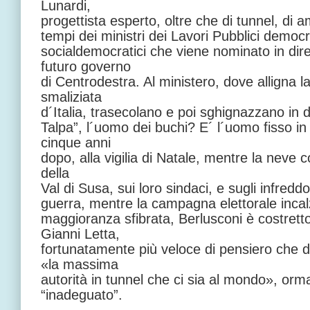
Lunardi,
progettista esperto, oltre che di tunnel, di am
tempi dei ministri dei Lavori Pubblici democris
socialdemocratici che viene nominato in dir
futuro governo
di Centrodestra. Al ministero, dove alligna l
smaliziata
d´Italia, trasecolano e poi sghignazzano in di
Talpa”, l´uomo dei buchi? E´ l´uomo fisso 
cinque anni
dopo, alla vigilia di Natale, mentre la neve c
della
Val di Susa, sui loro sindaci, e sugli infreddoli
guerra, mentre la campagna elettorale incal
maggioranza sfibrata, Berlusconi è costret
Gianni Letta,
fortunatamente più veloce di pensiero che di
«la massima
autorità in tunnel che ci sia al mondo», orm
“inadeguato”.