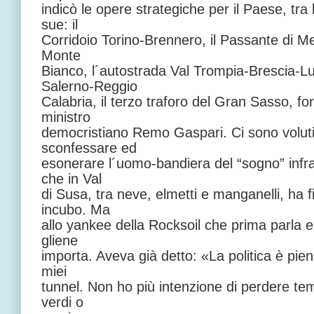
indicò le opere strategiche per il Paese, tra
sue: il
Corridoio Torino-Brennero, il Passante di Me
Monte
Bianco, l´autostrada Val Trompia-Brescia-L
Salerno-Reggio
Calabria, il terzo traforo del Gran Sasso, fo
ministro
democristiano Remo Gaspari. Ci sono voluti
sconfessare ed
esonerare l´uomo-bandiera del “sogno” infra
che in Val
di Susa, tra neve, elmetti e manganelli, ha f
incubo. Ma
allo yankee della Rocksoil che prima parla 
gliene
importa. Aveva già detto: «La politica è pien
miei
tunnel. Non ho più intenzione di perdere tem
verdi o