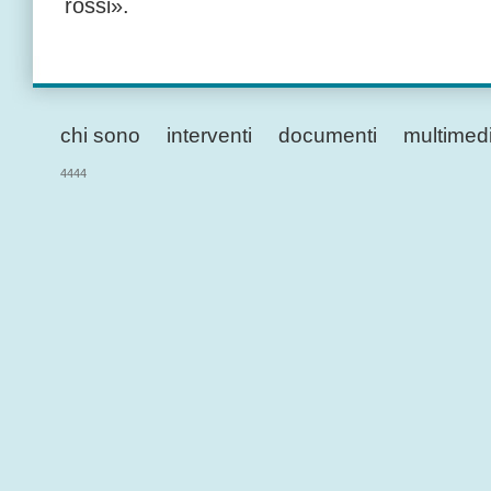
rossi».
chi sono
interventi
documenti
multimed
4444