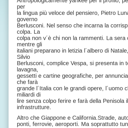
Antropologicamente yankee per il profilo, per 
per
la lingua più veloce del pensiero, Pietro Lun
governo
Berlusconi. Nel senso che incarna la corris
colpa. La
colpa non v´è chi non la rammenti. La sera
mentre gli
italiani preparano in letizia l´albero di Natal
Silvio
Berlusconi, complice Vespa, si presenta in t
lavagna,
gessetti e cartine geografiche, per annunci
che farà
grande l´Italia con le grandi opere, l´uomo
miliardi di
lire senza colpo ferire e farà della Penisola 
infrastrutture.
Altro che Giappone e California.Strade, auto
ponti, ferrovie, aeroporti. Ma soprattutto tun