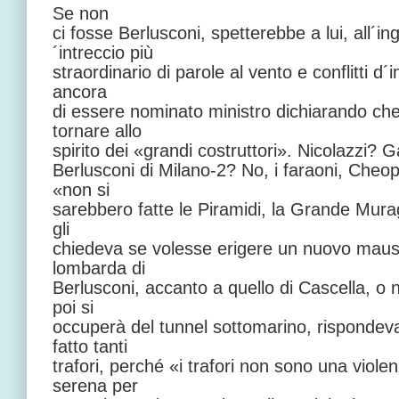
Se non
ci fosse Berlusconi, spetterebbe a lui, all´i
´intreccio più
straordinario di parole al vento e conflitti 
ancora
di essere nominato ministro dichiarando ch
tornare allo
spirito dei «grandi costruttori». Nicolazzi? G
Berlusconi di Milano-2? No, i faraoni, Cheope
«non si
sarebbero fatte le Piramidi, la Grande Murag
gli
chiedeva se volesse erigere un nuovo maus
lombarda di
Berlusconi, accanto a quello di Cascella, o 
poi si
occuperà del tunnel sottomarino, rispondeva
fatto tanti
trafori, perché «i trafori non sono una viol
serena per