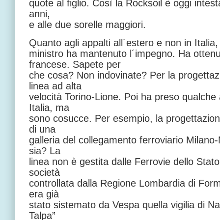
quote al figlio. Così la Rocksoil è oggi inte
anni,
e alle due sorelle maggiori.
Quanto agli appalti all´estero e non in Italia, 
ministro ha mantenuto l´impegno. Ha otte
francese. Sapete per
che cosa? Non indovinate? Per la progettazi
linea ad alta
velocità Torino-Lione. Poi ha preso qualche 
Italia, ma
sono cosucce. Per esempio, la progettazione
di una
galleria del collegamento ferroviario Milan
sia? La
linea non è gestita dalle Ferrovie dello Stat
società
controllata dalla Regione Lombardia di Formi
era già
stato sistemato da Vespa quella vigilia di N
Talpa”